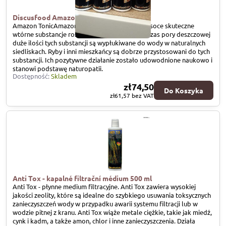
Discusfood Amazon Tonic 500 ml
Amazon TonicAmazon Tonic zawiera cenne i wysoce skuteczne
wtórne substancje roślinne (np. garbniki). Podczas pory deszczowej
duże ilości tych substancji są wypłukiwane do wody w naturalnych
siedliskach. Ryby i inni mieszkańcy są dobrze przystosowani do tych
substancji. Ich pozytywne działanie zostało udowodnione naukowo i
stanowi podstawę naturopatii.
Dostępność:
Skladem
zł74,50
Do Koszyka
zł61,57
bez VAT
Anti Tox - kapalné filtrační médium 500 ml
Anti Tox - płynne medium filtracyjne. Anti Tox zawiera wysokiej
jakości zeolity, które są idealne do szybkiego usuwania toksycznych
zanieczyszczeń wody w przypadku awarii systemu filtracji lub w
wodzie pitnej z kranu. Anti Tox wiąże metale ciężkie, takie jak miedź,
cynk i kadm, a także amon, chlor i inne zanieczyszczenia. Działa