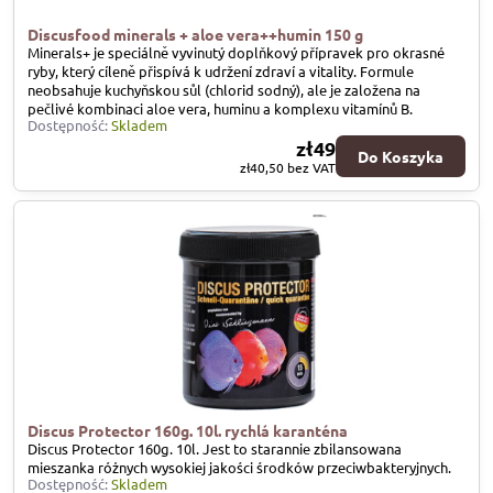
Discusfood minerals + aloe vera++humin 150 g
Minerals+ je speciálně vyvinutý doplňkový přípravek pro okrasné
ryby, který cíleně přispívá k udržení zdraví a vitality. Formule
neobsahuje kuchyňskou sůl (chlorid sodný), ale je založena na
pečlivé kombinaci aloe vera, huminu a komplexu vitamínů B.
Dostępność:
Skladem
zł49
Do Koszyka
zł40,50
bez VAT
Discus Protector 160g. 10l. rychlá karanténa
Discus Protector 160g. 10l. Jest to starannie zbilansowana
mieszanka różnych wysokiej jakości środków przeciwbakteryjnych.
Dostępność:
Skladem