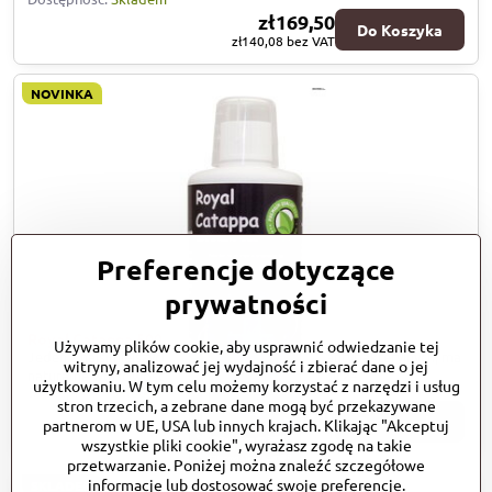
zł169,50
Do Koszyka
zł140,08
bez VAT
NOVINKA
Preferencje dotyczące
prywatności
Royal Catappa 500 ml
Używamy plików cookie, aby usprawnić odwiedzanie tej
Jeden z najsilniejszych naturalnych produktów antybakteryjnych, ma
witryny, analizować jej wydajność i zbierać dane o jej
naturalne właściwości antybiotyczne i grzybobójcze
użytkowaniu. W tym celu możemy korzystać z narzędzi i usług
Dostępność:
Skladem
stron trzecich, a zebrane dane mogą być przekazywane
zł74,50
Do Koszyka
partnerom w UE, USA lub innych krajach. Klikając "Akceptuj
zł61,57
bez VAT
wszystkie pliki cookie", wyrażasz zgodę na takie
przetwarzanie. Poniżej można znaleźć szczegółowe
informacje lub dostosować swoje preferencje.
SKLADEM