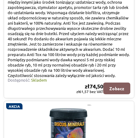
między innymi jako środek tonizujący: uzdatniacz wody, ochrona
zapobiegawcza, stymulator apetytu, promotor tarła ryb lub środek
do uzdatniania wody. Wspomaga działanie biofiltra, utrzymuje
układ odpornościowy w naturalny sposób, nie zawiera chemikaliów
ani bakterii, w 100% naturalny. Anti Tox jest zawiesiną. Podczas
długotrwałego przechowywania wysoce skuteczne drobne zeolity
osadzają się na dnie butelki. Przed użyciem należy wstrząsnąć przez
40 sekund! Po dodaniu do akwarium pojawia się lekkie mleczne
zmętnienie. Jest to zamierzone i wskazuje na równomierne
rozprowadzenie składników aktywnych w akwarium. Dodać 10 ml
preparatu Anti Tox na 100 litrów wody przy każdej podmianie wody.
Pomiędzy podmianami wody dawka wynosi 5 ml przy niskiej
obsadzie ryb, 10 ml przy normalnej obsadzie ryb i 20 ml przy
wysokiej obsadzie ryb na 100 litrów wody akwariowej.
Częstotliwość stosowania zależy wyłącznie od jakości wody.
Dostępność:
Skladem
zł74,50
Zobacz
zł61,57
bez VAT
AKCIA