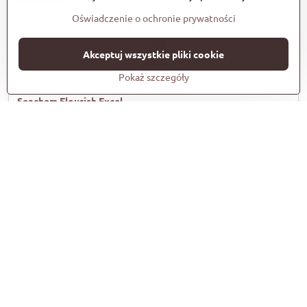
Promocja
Oświadczenie o ochronie prywatności
Akceptuj wszystkie pliki cookie
Pokaż szczegóły
Seachem Flourish Excel
Flourish Excel jest źródłem węgla organicznego. Rośliny zazwyczaj
pozyskują go z CO2, ale mogą go również łatwo uzyskać z prostych
związków organicznych. Flourish Excel nadaje się do stosowania z
dodatkiem CO2 lub bez niego. Flourish Excel ma również specjalną
właściwość promowania formy żelazowej Fe+2, która jest lepiej
wykorzystywana przez rośliny niż forma żelazowa Fe+3.
Dostępność:
Skladem
od zł32
Zobacz
od zł26,45
bez VAT