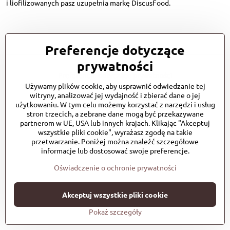
i liofilizowanych pasz uzupełnia markę DiscusFood.
Preferencje dotyczące
prywatności
©
2026
Prawa autorskie
Preferencje dotyczące prywatności
Oświadczenie o ochronie prywatności
Używamy plików cookie, aby usprawnić odwiedzanie tej
Status zamówienia
witryny, analizować jej wydajność i zbierać dane o jej
Strona stworzona przy użyciu:
BiznisWeb.sk
użytkowaniu. W tym celu możemy korzystać z narzędzi i usług
stron trzecich, a zebrane dane mogą być przekazywane
partnerom w UE, USA lub innych krajach. Klikając "Akceptuj
wszystkie pliki cookie", wyrażasz zgodę na takie
przetwarzanie. Poniżej można znaleźć szczegółowe
informacje lub dostosować swoje preferencje.
Oświadczenie o ochronie prywatności
Akceptuj wszystkie pliki cookie
Pokaż szczegóły