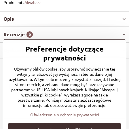
Producent:
Akvabazar
Opis
Recenzje
0
Preferencje dotyczące
Dyskusja
0
prywatności
Używamy plików cookie, aby usprawnić odwiedzanie tej
Facebook
Twitter
Bluesky
Pinterest
Reddit
LinkedIn
WhatsApp
E-
witryny, analizować jej wydajność i zbierać dane o jej
mail
użytkowaniu. W tym celu możemy korzystać z narzędzi i usług
stron trzecich, a zebrane dane mogą być przekazywane
Poprzedni produkt
Następny produkt
partnerom w UE, USA lub innych krajach. Klikając "Akceptuj
wszystkie pliki cookie", wyrażasz zgodę na takie
przetwarzanie. Poniżej można znaleźć szczegółowe
informacje lub dostosować swoje preferencje.
Oświadczenie o ochronie prywatności
©
2026
Prawa autorskie