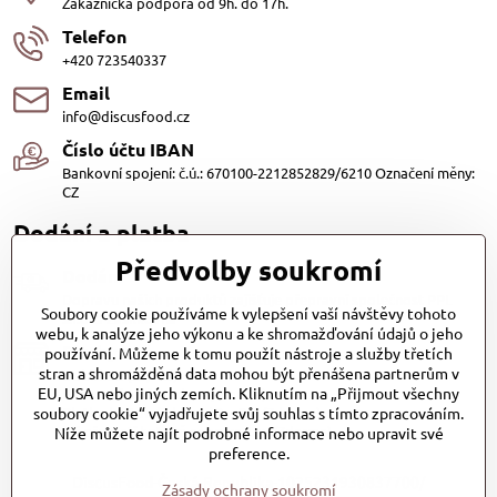
Zákaznická podpora od 9h. do 17h.
Telefon
+420 723540337
Email
info@discusfood.cz
Číslo účtu IBAN
Bankovní spojení: č.ú.: 670100-2212852829/6210 Označení měny:
CZ
Dodání a platba
Předvolby soukromí
Dodání
Dopravu našich produktů zajišťuje přepravní společnost PPL
Soubory cookie používáme k vylepšení vaší návštěvy tohoto
s.r.o. a Zásilkovna
webu, k analýze jeho výkonu a ke shromažďování údajů o jeho
Platby
používání. Můžeme k tomu použít nástroje a služby třetích
stran a shromážděná data mohou být přenášena partnerům v
Dobírkou (25,- Kč)
EU, USA nebo jiných zemích. Kliknutím na „Přijmout všechny
Bankovním převodem (zdarma)
soubory cookie“ vyjadřujete svůj souhlas s tímto zpracováním.
Platba kartou (Zdarma)PayPal (Zdarma)
Při převzetí hotově nebo kartou (Zdarma)
Níže můžete najít podrobné informace nebo upravit své
preference.
DiscusFood-Česká-Republika-1025231930837700/
Zásady ochrany soukromí