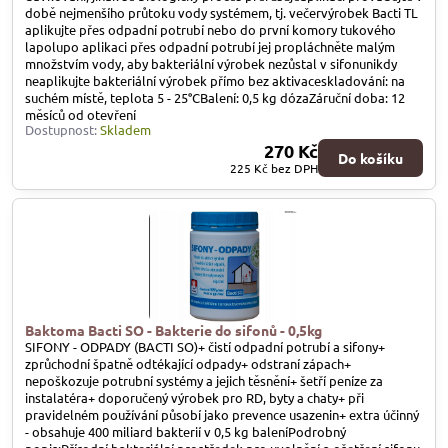
době nejmenšího průtoku vody systémem, tj. večervýrobek Bacti TL
aplikujte přes odpadní potrubí nebo do první komory tukového
lapolupo aplikaci přes odpadní potrubí jej propláchněte malým
množstvím vody, aby bakteriální výrobek nezůstal v sifonunikdy
neaplikujte bakteriální výrobek přímo bez aktivaceskladování: na
suchém místě, teplota 5 - 25°CBalení: 0,5 kg dózaZáruční doba: 12
měsíců od otevření
Dostupnost:
Skladem
270 Kč
Do košíku
225 Kč
bez DPH
Baktoma Bacti SO - Bakterie do sifonů - 0,5kg
SIFONY - ODPADY (BACTI SO)+ čistí odpadní potrubí a sifony+
zprůchodní špatně odtékající odpady+ odstraní zápach+
nepoškozuje potrubní systémy a jejich těsnění+ šetří peníze za
instalatéra+ doporučený výrobek pro RD, byty a chaty+ při
pravidelném používání působí jako prevence usazenin+ extra účinný
- obsahuje 400 miliard bakterií v 0,5 kg baleníPodrobný