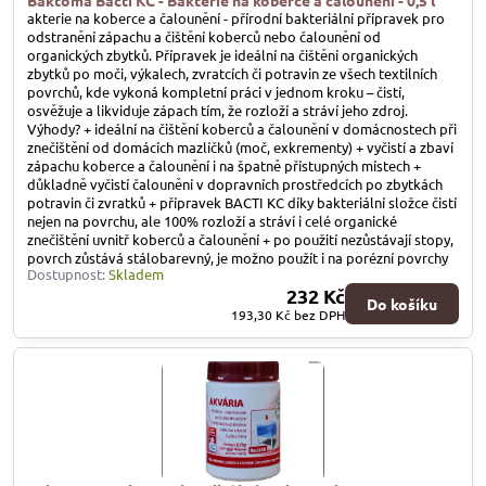
akterie na koberce a čalounění - přírodní bakteriální přípravek pro
odstranění zápachu a čištění koberců nebo čalounění od
organických zbytků. Přípravek je ideální na čištění organických
zbytků po moči, výkalech, zvratcích či potravin ze všech textilních
povrchů, kde vykoná kompletní práci v jednom kroku – čistí,
osvěžuje a likviduje zápach tím, že rozloží a stráví jeho zdroj.
Výhody? + ideální na čištění koberců a čalounění v domácnostech při
znečištění od domácích mazlíčků (moč, exkrementy) + vyčistí a zbaví
zápachu koberce a čalounění i na špatně přístupných místech +
důkladně vyčistí čalounění v dopravních prostředcích po zbytkách
potravin či zvratků + přípravek BACTI KC díky bakteriální složce čistí
nejen na povrchu, ale 100% rozloží a stráví i celé organické
znečištění uvnitř koberců a čalounění + po použití nezůstávají stopy,
povrch zůstává stálobarevný, je možno použít i na porézní povrchy
Dostupnost:
Skladem
232 Kč
Do košíku
193,30 Kč
bez DPH