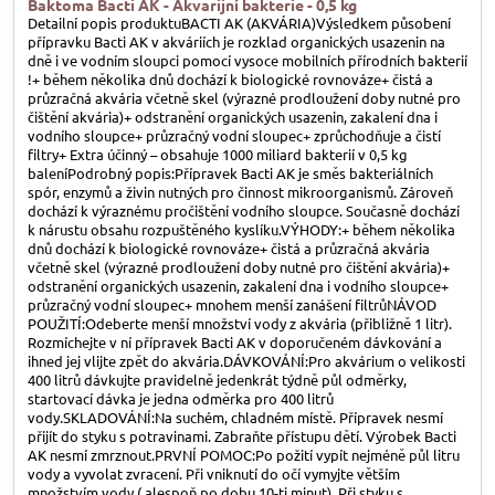
Baktoma Bacti AK - Akvarijní bakterie - 0,5 kg
Detailní popis produktuBACTI AK (AKVÁRIA)Výsledkem působení
přípravku Bacti AK v akváriích je rozklad organických usazenin na
dně i ve vodním sloupci pomocí vysoce mobilních přírodních bakterií
!+ během několika dnů dochází k biologické rovnováze+ čistá a
průzračná akvária včetně skel (výrazné prodloužení doby nutné pro
čištění akvária)+ odstranění organických usazenin, zakalení dna i
vodního sloupce+ průzračný vodní sloupec+ zprůchodňuje a čistí
filtry+ Extra účinný – obsahuje 1000 miliard bakterií v 0,5 kg
baleníPodrobný popis:Přípravek Bacti AK je směs bakteriálních
spór, enzymů a živin nutných pro činnost mikroorganismů. Zároveň
dochází k výraznému pročištění vodního sloupce. Současně dochází
k nárustu obsahu rozpuštěného kyslíku.VÝHODY:+ během několika
dnů dochází k biologické rovnováze+ čistá a průzračná akvária
včetně skel (výrazné prodloužení doby nutné pro čištění akvária)+
odstranění organických usazenin, zakalení dna i vodního sloupce+
průzračný vodní sloupec+ mnohem menší zanášení filtrůNÁVOD
POUŽITÍ:Odeberte menší množství vody z akvária (přibližně 1 litr).
Rozmíchejte v ní přípravek Bacti AK v doporučeném dávkování a
ihned jej vlijte zpět do akvária.DÁVKOVÁNÍ:Pro akvárium o velikosti
400 litrů dávkujte pravidelně jedenkrát týdně půl odměrky,
startovací dávka je jedna odměrka pro 400 litrů
vody.SKLADOVÁNÍ:Na suchém, chladném místě. Přípravek nesmí
přijít do styku s potravinami. Zabraňte přístupu dětí. Výrobek Bacti
AK nesmí zmrznout.PRVNÍ POMOC:Po požití vypít nejméně půl litru
vody a vyvolat zvracení. Při vniknutí do očí vymyjte větším
množstvím vody ( alespoň po dobu 10-ti minut). Při styku s