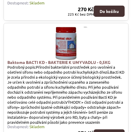
Dostupnost:
Skladem
270 Kč
Do košíku
225 Kč
bez DPH
Baktoma BACTI KD - BAKTERIE K UMYVADLU - 0,5KG
Podrobný popis:Přírodní bakteriální prostředek pro uvolnění a
ošetření sifonu nebo odpadního potrubí kuchyňských dřezů.Bacti KD
je zcela přírodní a ekologický vysoce účinný biologický prostředek.
Je určen k uvolnění a zprůchodnění ucpaného a zaneseného
odpadního potrubí a sifonu kuchyňkého dřezu. Při jeho používání
dochází k odstranění nepříjemného zápachu vycházejícího ze sifonu
nebo odpadního systému. Při pravidelném používání Bacti KD je
ošetřováno celé odpadní potrubí.VÝHODY:+ čistí odpadní potrubí a
sifony+ zprůchodní špatně odtékající odpady+ odstraňuje zápach+
nepoškozuje potrubní systémy a jejich těsnění+ šetří peníze za
instalatéra+ doporučený výrobek pro RD, byty a chaty+ při
pravidelném používání působí jako prevence usazenin
Dostupnost:
Skladem