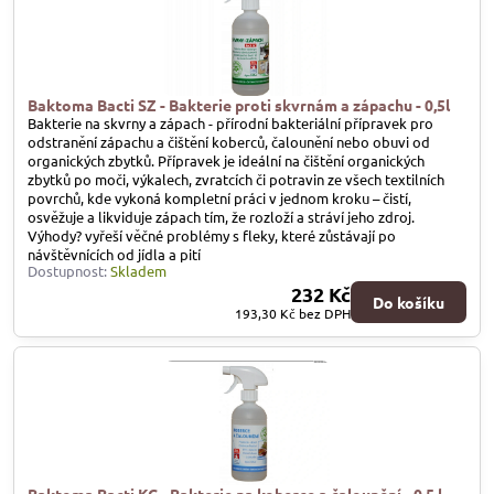
Baktoma Bacti SZ - Bakterie proti skvrnám a zápachu - 0,5l
Bakterie na skvrny a zápach - přírodní bakteriální přípravek pro
odstranění zápachu a čištění koberců, čalounění nebo obuvi od
organických zbytků. Přípravek je ideální na čištění organických
zbytků po moči, výkalech, zvratcích či potravin ze všech textilních
povrchů, kde vykoná kompletní práci v jednom kroku – čistí,
osvěžuje a likviduje zápach tím, že rozloží a stráví jeho zdroj.
Výhody? vyřeší věčné problémy s fleky, které zůstávají po
návštěvnících od jídla a pití
Dostupnost:
Skladem
232 Kč
Do košíku
193,30 Kč
bez DPH
Baktoma Bacti KC - Bakterie na koberce a čalounění - 0,5 l