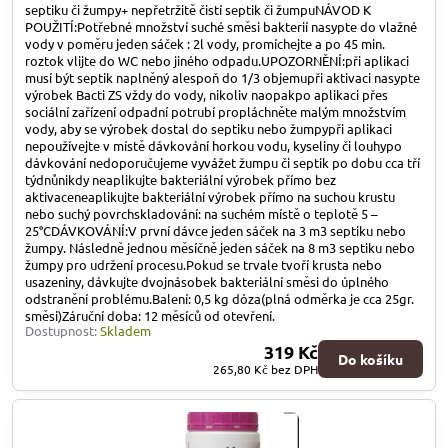
septiku či žumpy+ nepřetržitě čistí septik či žumpuNÁVOD K
POUŽITÍ:Potřebné množství suché směsi bakterií nasypte do vlažné
vody v poměru jeden sáček : 2l vody, promíchejte a po 45 min.
roztok vlijte do WC nebo jiného odpadu.UPOZORNĚNÍ:při aplikaci
musí být septik naplněný alespoň do 1/3 objemupři aktivaci nasypte
výrobek Bacti ZS vždy do vody, nikoliv naopakpo aplikaci přes
sociální zařízení odpadní potrubí propláchněte malým množstvím
vody, aby se výrobek dostal do septiku nebo žumpypři aplikaci
nepoužívejte v místě dávkování horkou vodu, kyseliny či louhypo
dávkování nedoporučujeme vyvážet žumpu či septik po dobu cca tří
týdnůnikdy neaplikujte bakteriální výrobek přímo bez
aktivaceneaplikujte bakteriální výrobek přímo na suchou krustu
nebo suchý povrchskladování: na suchém místě o teplotě 5 –
25°CDÁVKOVÁNÍ:V první dávce jeden sáček na 3 m3 septiku nebo
žumpy. Následně jednou měsíčně jeden sáček na 8 m3 septiku nebo
žumpy pro udržení procesu.Pokud se trvale tvoří krusta nebo
usazeniny, dávkujte dvojnásobek bakteriální směsi do úplného
odstranění problému.Balení: 0,5 kg dóza(plná odměrka je cca 25gr.
směsi)Záruční doba: 12 měsíců od otevření.
Dostupnost:
Skladem
319 Kč
Do košíku
265,80 Kč
bez DPH