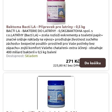
Baktoma Bacti LA - Přípravek pro latriny - 0,5 kg
BACTI LA - BAKTERIE DO LATRÍNY - 0,5KGBAKTOMA spol. s
r.o.LATRÍNY (Bacti LA) + zcela rozloží exkrementy a toaletní papír+
značně snižuje náklady na vývoz+ prodlužuje životnost suchého
záchodu+ bezpečné použití+ prostředí pro Vaše potřeby bez
zápachu+ zvýší komfort Vašeho chataření+ extra účinný - obsahuje
400 miliard bakterií v 0,5 kg balení
Dostupnost:
Skladem
271 Kč
Do košíku
225,80 Kč
bez DPH