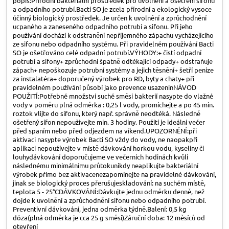
popis:Přírodní bakteriální prostředek pro uvolnění a ošetření sifonu
a odpadního potrubí.Bacti SO je zcela přírodní a ekologický vysoce
účinný biologický prostředek. Je určen k uvolnění a zprůchodnění
ucpaného a zaneseného odpadního potrubí a sifonu. Při jeho
používání dochází k odstranění nepříjemného zápachu vycházejícího
ze sifonu nebo odpadního systému. Při pravidelném používání Bacti
SO je ošetřováno celé odpadní potrubí.VÝHODY:+ čistí odpadní
potrubí a sifony+ zprůchodní špatně odtékající odpady+ odstraňuje
zápach+ nepoškozuje potrubní systémy a jejich těsnění+ šetří peníze
za instalatéra+ doporučený výrobek pro RD, byty a chaty+ při
pravidelném používání působí jako prevence usazeninNÁVOD
POUŽITÍ:Potřebné množství suché směsi bakterií nasypte do vlažné
vody v poměru plná odměrka : 0,25 l vody, promíchejte a po 45 min.
roztok vlijte do sifonu, který např. správně neodtéká. Následně
ošetřený sifon nepoužívejte min. 3 hodiny. Použití je ideální večer
před spaním nebo před odjezdem na víkend.UPOZORNĚNÍ:při
aktivaci nasypte výrobek Bacti SO vždy do vody, ne naopakpři
aplikaci nepoužívejte v místě dávkování horkou vodu, kyseliny či
louhydávkování doporučujeme ve večerních hodinách kvůli
následnému minimálnímu průtokunikdy neaplikujte bakteriální
výrobek přímo bez aktivacenezapomínejte na pravidelné dávkování,
jinak se biologický proces přerušujeskladování: na suchém místě,
teplota 5 - 25°CDÁVKOVÁNÍ:Dávkujte jednu odměrku denně, než
dojde k uvolnění a zprůchodnění sifonu nebo odpadního potrubí.
Preventivní dávkování, jedna odměrka týdně.Balení: 0,5 kg
dóza(plná odměrka je cca 25 g směsi)Záruční doba: 12 měsíců od
otevření