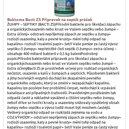
Baktoma Bacti ZS Přípravek na septik prášek
ŽUMPY – SEPTIKY (BACTI ZS)Přírodní bakterie pro likvidaci zápachu
a organickýchusazenin nebo krust ve Vašem septiku nebo žumpě –
Extra účinný+ odstraní nepříjemný zápach ze septiku a žumpy+
rozloží usazeniny, kaly a pevné krusty+ mění tuhý odpad na
kapalinu+ rozloží i toaletní papír+ šetří Vaše peníze za častý vývoz
septiku či žumpy+ nepřetržitě čistí septik či žumpu+ extra účinný –
obsahuje 400 miliard bakterií v 0,5 kg baleníPodrobný
popis:Přírodní bakteriální přípravek pro likvidaci zápachu a
organickýchusazenin nebo krust ve Vašem septiku nebo žumpě –
Extra účinnýBacti ZS je prostředek určený pro rozklad organických
nečistot, usazenin a kalů v žumpách a septicích. Působením bakterií
a jimy tvořených enzymů dochází ke zkapalnění pevného
organického odpadu, který se změní v nezapáchající kapalinu.
Kapalinu lze posléze bez problémů čerpat, nedochází k ucpávání
kanalizace ani případných trativodů. Pravidelným používáním tak
odpadá časté a nákladné vyvážení a čištění septiku nebo žumpy,
neboť dříve se tvořící krusty a usazeniny snižovaly využitelný obsah
žumpy nebo septiku a vývoz tudíž musel být mnohem častější.
Veškerý organický odpad se rozkládá zejména na vodu a
CO2.VÝHODY:+ odstraní nepříjemný zápach ze septiku nebo žumpy+
rozloží usazeniny, kaly a pevné krusty+ mění tuhý odpad na
kapalinu+ rozloží i toaletní papír+ šetří Vaše peníze za častý vývoz