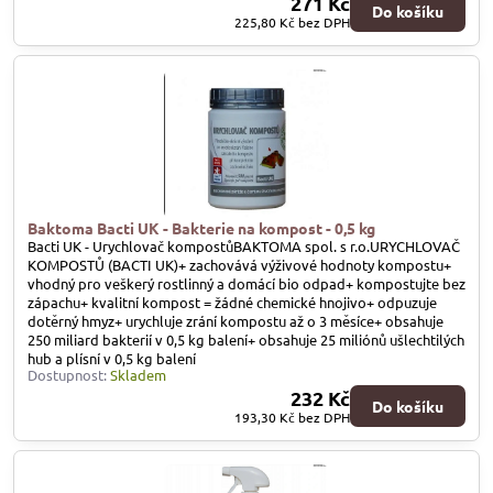
271 Kč
Do košíku
225,80 Kč
bez DPH
Baktoma Bacti UK - Bakterie na kompost - 0,5 kg
Bacti UK - Urychlovač kompostůBAKTOMA spol. s r.o.URYCHLOVAČ
KOMPOSTŮ (BACTI UK)+ zachovává výživové hodnoty kompostu+
vhodný pro veškerý rostlinný a domácí bio odpad+ kompostujte bez
zápachu+ kvalitní kompost = žádné chemické hnojivo+ odpuzuje
dotěrný hmyz+ urychluje zrání kompostu až o 3 měsíce+ obsahuje
250 miliard bakterií v 0,5 kg balení+ obsahuje 25 miliónů ušlechtilých
hub a plísní v 0,5 kg balení
Dostupnost:
Skladem
232 Kč
Do košíku
193,30 Kč
bez DPH