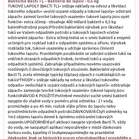
Baktoma Bacti TL - Bakterie do lapoli - 0,5 kg
TUKOVÉ LAPOLY (BACTI TL)+ snižuje náklady na odvoz a likvidaci
tukového odpadu+ uvolní ucpané odpady a tukové lapoly+ odstraní
zápach+ zamezí tvorbě tukových usazenin+ tukové lapoly jsou opět
funkční+ extra účinný - obsahuje 400 miliard bakterií v 0,5 kg
baleníPodrobný popis:Přírodní bakteriální výrobek pro likvidaci
tuků ve Vašem odpadním potrubí a tukových lapolech včetně
odstranění zápachu - Extra účinnýJedná se o směs bakterií a enzymů
určených pro rozklad tuků v odpadním systému a sifonu. Výrobek
rozkládá tuk, tukové usazeniny a udržuje správnou činnosti
tukového lapolu. Pravidelným používáním se zabrání srážení tuků na
vnitřních stranách odpadních trubek, tvrdnutí tuků a ucpání
odpadních systémů. Zabraňuje případnému novému usazování
rostlinných či živočišných tukových sloučenin. Bakteriální výrobek
Bacti TL zcela eliminuje typický štiplavý zápach z rozkládajících se
tuků.VÝHODY:+ snižuje náklady na odvoz a likvidaci tukového
odpadu+ nedochází k ucpání odpadů a tukových lapolů+ odstraňuje
zápach+ zamezuje tvorbě tukových usazenin+ tukové lapoly jsou
funkčníNÁVOD K POUŽITÍ:Potřebné množství suché směsi bakterií
nasypte do vlažné vody v poměru plná odměrka : 2 l vody,
promíchejte a po 45 min. roztok vlijte přímo do lapolu nebo
prostřednictvím odpadních potrubí.DÁVKOVÁNÍ:Čtyři odměrky na
1m3 objemu lapolu denně k úplnému odstranění tukových
usazenin.UPOZORNĚNÍ:při aktivaci nasypte výrobek Bacti TL vždy
do vody, ne naopakpři aplikaci nepoužívejte v místě dávkování
horkou vodu, kyseliny či louhynezapomínejte na pravidelné
dávkování, jinak se biologický proces přerušujeaplikaci provádějte v