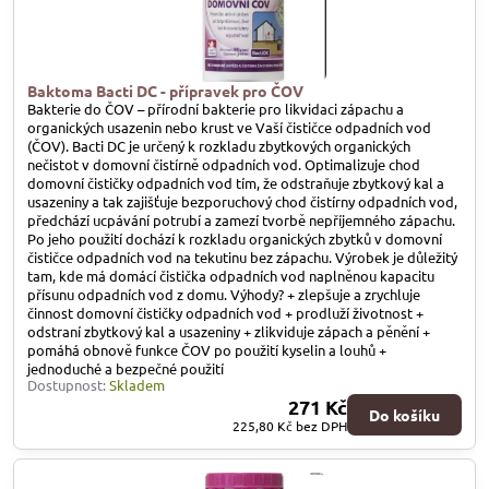
Baktoma Bacti DC - přípravek pro ČOV
Bakterie do ČOV – přírodní bakterie pro likvidaci zápachu a
organických usazenin nebo krust ve Vaší čističce odpadních vod
(ČOV). Bacti DC je určený k rozkladu zbytkových organických
nečistot v domovní čistírně odpadních vod. Optimalizuje chod
domovní čističky odpadních vod tím, že odstraňuje zbytkový kal a
usazeniny a tak zajišťuje bezporuchový chod čistírny odpadních vod,
předchází ucpávání potrubí a zamezí tvorbě nepříjemného zápachu.
Po jeho použití dochází k rozkladu organických zbytků v domovní
čističce odpadních vod na tekutinu bez zápachu. Výrobek je důležitý
tam, kde má domácí čistička odpadních vod naplněnou kapacitu
přísunu odpadních vod z domu. Výhody? + zlepšuje a zrychluje
činnost domovní čističky odpadních vod + prodluží životnost +
odstraní zbytkový kal a usazeniny + zlikviduje zápach a pěnění +
pomáhá obnově funkce ČOV po použití kyselin a louhů +
jednoduché a bezpečné použití
Dostupnost:
Skladem
271 Kč
Do košíku
225,80 Kč
bez DPH