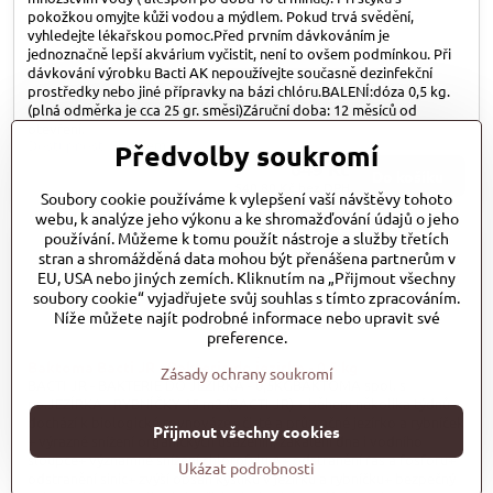
pokožkou omyjte kůži vodou a mýdlem. Pokud trvá svědění,
vyhledejte lékařskou pomoc.Před prvním dávkováním je
jednoznačně lepší akvárium vyčistit, není to ovšem podmínkou. Při
dávkování výrobku Bacti AK nepoužívejte současně dezinfekční
prostředky nebo jiné přípravky na bázi chlóru.BALENÍ:dóza 0,5 kg.
(plná odměrka je cca 25 gr. směsi)Záruční doba: 12 měsíců od
otevření.
Dostupnost:
Skladem
Předvolby soukromí
649 Kč
Do košíku
540,80 Kč
bez DPH
Soubory cookie používáme k vylepšení vaší návštěvy tohoto
webu, k analýze jeho výkonu a ke shromažďování údajů o jeho
používání. Můžeme k tomu použít nástroje a služby třetích
stran a shromážděná data mohou být přenášena partnerům v
EU, USA nebo jiných zemích. Kliknutím na „Přijmout všechny
soubory cookie“ vyjadřujete svůj souhlas s tímto zpracováním.
Níže můžete najít podrobné informace nebo upravit své
preference.
Baktoma Bacti JR - Bakterie do jezírka - 0,5 kg
Zásady ochrany soukromí
BACTI JR - BAKTERIE DO JEZÍRKA - 0,5KGBAKTOMA spol. s
r.o.JEZÍRKA - RYBNÍČKY 15 m2 (BACTI JR) + během několika týdnů
dochází k biologické rovnováze+ čisté a průzračné jezírko a rybníček
Přijmout všechny cookies
+ výrazné snížení organických usazenin, zakalení dna i vodního
sloupce+ významné snížení chlorofylu A+ odstranění řas a fosforu+
Ukázat podrobnosti
odstranění sinic+ zvýší obsah kyslíku v jezírku a rybníčku+ bezpečný