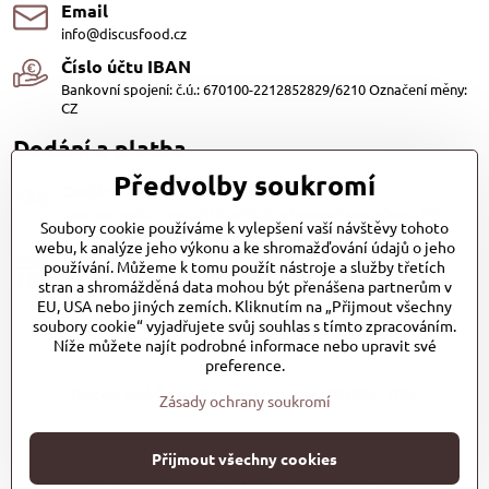
Email
info@discusfood.cz
Číslo účtu IBAN
Bankovní spojení: č.ú.: 670100-2212852829/6210 Označení měny:
CZ
Dodání a platba
Předvolby soukromí
Dodání
Dopravu našich produktů zajišťuje přepravní společnost PPL
Soubory cookie používáme k vylepšení vaší návštěvy tohoto
s.r.o. a Zásilkovna
webu, k analýze jeho výkonu a ke shromažďování údajů o jeho
Platby
používání. Můžeme k tomu použít nástroje a služby třetích
stran a shromážděná data mohou být přenášena partnerům v
Dobírkou (25,- Kč)
EU, USA nebo jiných zemích. Kliknutím na „Přijmout všechny
Bankovním převodem (zdarma)
Platba kartou (Zdarma)PayPal (Zdarma)
soubory cookie“ vyjadřujete svůj souhlas s tímto zpracováním.
Při převzetí hotově nebo kartou (Zdarma)
Níže můžete najít podrobné informace nebo upravit své
preference.
DiscusFood-Česká-Republika-1025231930837700/
Zásady ochrany soukromí
©
2026
Copyright
Přijmout všechny cookies
Předvolby soukromí
Zásady ochrany soukromí
Stav objednávky