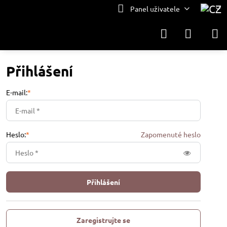
Panel uživatele
Přihlášení
E-mail:
*
Heslo:
*
Zapomenuté heslo
Přihlášení
Zaregistrujte se