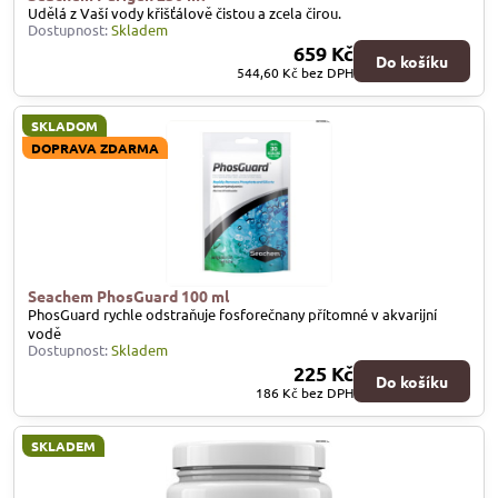
Udělá z Vaší vody křišťálově čistou a zcela čirou.
Dostupnost:
Skladem
659 Kč
Do košíku
544,60 Kč
bez DPH
SKLADOM
DOPRAVA ZDARMA
Seachem PhosGuard 100 ml
PhosGuard rychle odstraňuje fosforečnany přítomné v akvarijní
vodě
Dostupnost:
Skladem
225 Kč
Do košíku
186 Kč
bez DPH
SKLADEM