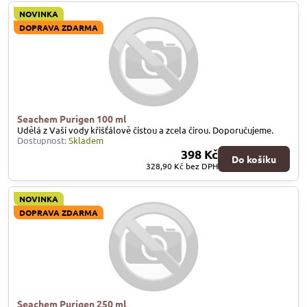
NOVINKA
DOPRAVA ZDARMA
Seachem Purigen 100 ml
Udělá z Vaší vody křišťálově čistou a zcela čirou. Doporučujeme.
Dostupnost:
Skladem
398 Kč
Do košíku
328,90 Kč
bez DPH
NOVINKA
DOPRAVA ZDARMA
Seachem Purigen 250 ml