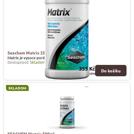
Seachem Matrix 250 ml
Matrix je vysoce porézní filtrační materiál
Dostupnost:
Skladem
355 Kč
Do košíku
293,40 Kč
bez DPH
SKLADOM
SEACHEM Matrix 500ml