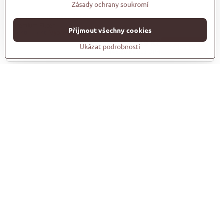
Zásady ochrany soukromí
Bio-Keramik filter /350l
Přijmout všechny cookies
Premium Filter
Dostupnost:
Vyprodané
Ukázat podrobnosti
539 Kč
Zobrazit
445,50 Kč
bez DPH
Seachem Matrix 4 l
Matrix je vysoce porézní filtrační materiál
Dostupnost:
Skladem
1498 Kč
Do košíku
1238 Kč
bez DPH