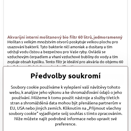
Akvarijní interní molitanový bio filtr 60 litrů, jedmoramenný
Molitan s velkým množstvím otvorů poskytuje velkou plochu pro
usazování bakterií. Tyto bakterie ničí amoniak a dusitany a tím
udržují vodu čistou a bezpečnou pro Vaše ryby. Ovládá se
vzduchovým čerpadlem a vhaní vzduchové bubliny do vody a tím
zvyšuje obsah kyslíku. Tento filtr je ideální pro akvária do objemu 60
L, nijak neovlivňuje krmení nebo líhnutí.
Dostupnost:
Skladem
Předvolby soukromí
149 Kč
Do košíku
123,10 Kč
bez DPH
Soubory cookie používáme k vylepšení vaší návštěvy tohoto
webu, k analýze jeho výkonu a ke shromažďování údajů o jeho
používání. Můžeme k tomu použít nástroje a služby třetích
stran a shromážděná data mohou být přenášena partnerům v
EU, USA nebo jiných zemích. Kliknutím na „Přijmout všechny
soubory cookie“ vyjadřujete svůj souhlas s tímto zpracováním.
Níže můžete najít podrobné informace nebo upravit své
preference.