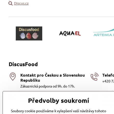
Discus.cz
DiscusFood
Kontakt pro Českou a Slovenskou
Telef
Republiku
+420 7
Zákaznická podpora od 9h. do 17h.
Email
Číslo
Předvolby soukromí
info@discusfood.cz
Bankovn
221285
Soubory cookie používáme k vylepšení vaší návštěvy tohoto