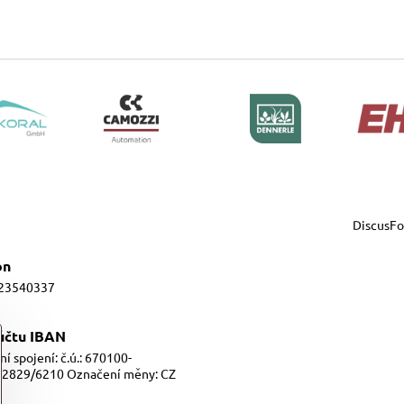
DiscusF
on
23540337
 účtu IBAN
í spojení: č.ú.: 670100-
2829/6210 Označení měny: CZ