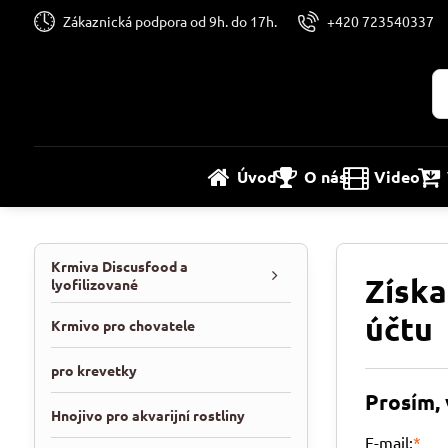
Zákaznická podpora od 9h. do 17h.
+420 723540337
Úvod
O nás
Video
Krmiva Discusfood a
Získa
lyofilizované
účtu
Krmivo pro chovatele
pro krevetky
Prosím, 
Hnojivo pro akvarijní rostliny
E-mail:
*