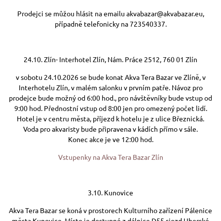
Prodejci se můžou hlásit na emailu akvabazar@akvabazar.eu,
případně telefonicky na 723540337.
24.10. Zlín- Interhotel Zlín, Nám. Práce 2512, 760 01 Zlín
v sobotu 24.10.2026 se bude konat Akva Tera Bazar ve Zlíně, v
Interhotelu Zlín, v malém salonku v prvním patře. Návoz pro
prodejce bude možný od 6:00 hod., pro návštěvníky bude vstup od
9:00 hod. Přednostní vstup od 8:00 jen pro omezený počet lidí.
Hotel je v centru města, příjezd k hotelu je z ulice Březnická.
Voda pro akvaristy bude připravena v kádích přímo v sále.
Konec akce je ve 12:00 hod.
Vstupenky na Akva Tera Bazar Zlín
3.10. Kunovice
Akva Tera Bazar se koná v prostorech Kulturního zařízení Pálenice
města Kunovice. Místo je dostupné z dálnice D55 sjezd Uherské