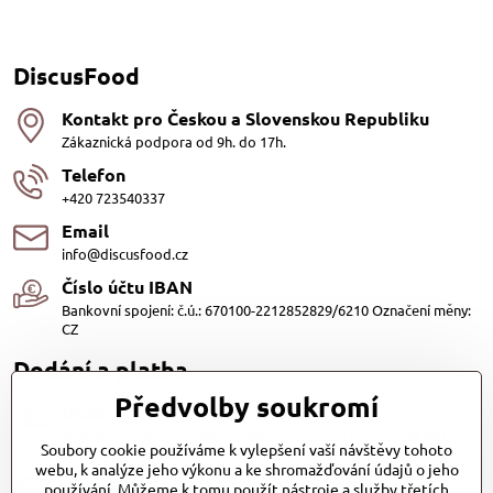
DiscusFood
Kontakt pro Českou a Slovenskou Republiku
Zákaznická podpora od 9h. do 17h.
Telefon
+420 723540337
Email
info@discusfood.cz
Číslo účtu IBAN
Bankovní spojení: č.ú.: 670100-2212852829/6210 Označení měny:
CZ
Dodání a platba
Předvolby soukromí
Dodání
Dopravu našich produktů zajišťuje přepravní společnost PPL
Soubory cookie používáme k vylepšení vaší návštěvy tohoto
s.r.o. a Zásilkovna
webu, k analýze jeho výkonu a ke shromažďování údajů o jeho
Platby
používání. Můžeme k tomu použít nástroje a služby třetích