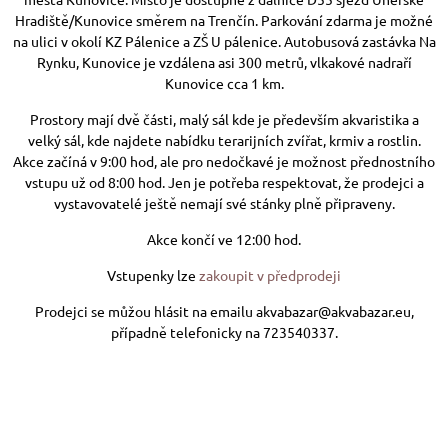
Hradiště/Kunovice směrem na Trenčín. Parkování zdarma je možné
na ulici v okolí KZ Pálenice a ZŠ U pálenice. Autobusová zastávka Na
Rynku, Kunovice je vzdálena asi 300 metrů, vlkakové nadraří
Kunovice cca 1 km.
Prostory mají dvě části, malý sál kde je především akvaristika a
velký sál, kde najdete nabídku terarijních zvířat, krmiv a rostlin.
Akce začíná v 9:00 hod, ale pro nedočkavé je možnost přednostního
vstupu už od 8:00 hod. Jen je potřeba respektovat, že prodejci a
vystavovatelé ještě nemají své stánky plně připraveny.
Akce končí ve 12:00 hod.
Vstupenky lze
zakoupit v předprodeji
Prodejci se můžou hlásit na emailu akvabazar@akvabazar.eu,
případně telefonicky na 723540337.