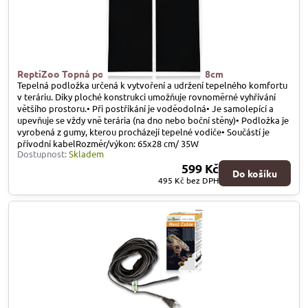
ReptiZoo Topná podložka SHM 35W, 65x28cm
Tepelná podložka určená k vytvoření a udržení tepelného komfortu
v teráriu. Díky ploché konstrukci umožňuje rovnoměrné vyhřívání
většího prostoru.• Při postříkání je voděodolná• Je samolepící a
upevňuje se vždy vně terária (na dno nebo boční stěny)• Podložka je
vyrobená z gumy, kterou procházejí tepelné vodiče• Součástí je
přívodní kabelRozměr/výkon: 65x28 cm/ 35W
Dostupnost:
Skladem
599 Kč
Do košíku
495 Kč
bez DPH