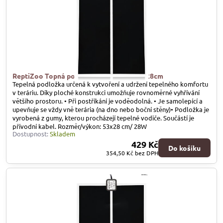
ReptiZoo Topná podložka SHM 28 W, 53x28cm
Tepelná podložka určená k vytvoření a udržení tepelného komfortu
v teráriu. Díky ploché konstrukci umožňuje rovnoměrné vyhřívání
většího prostoru. • Při postříkání je voděodolná. • Je samolepící a
upevňuje se vždy vně terária (na dno nebo boční stěny)• Podložka je
vyrobená z gumy, kterou procházejí tepelné vodiče. Součástí je
přívodní kabel. Rozměr/výkon: 53x28 cm/ 28W
Dostupnost:
Skladem
429 Kč
Do košíku
354,50 Kč
bez DPH