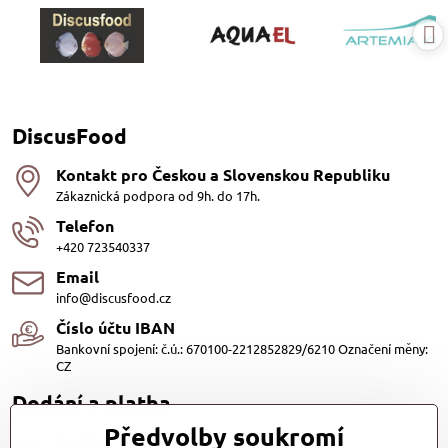
DiscusFood
Kontakt pro Českou a Slovenskou Republiku
Zákaznická podpora od 9h. do 17h.
Telefon
+420 723540337
Email
info@discusfood.cz
Číslo účtu IBAN
Bankovní spojení: č.ú.: 670100-2212852829/6210 Označení měny:
CZ
Dodání a platba
Předvolby soukromí
Dodání