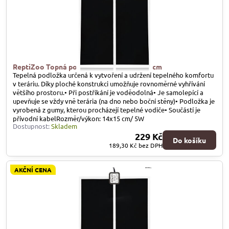
ReptiZoo Topná podložka SHM 5W, 14x15cm
Tepelná podložka určená k vytvoření a udržení tepelného komfortu
v teráriu. Díky ploché konstrukci umožňuje rovnoměrné vyhřívání
většího prostoru.• Při postříkání je voděodolná• Je samolepící a
upevňuje se vždy vně terária (na dno nebo boční stěny)• Podložka je
vyrobená z gumy, kterou procházejí tepelné vodiče• Součástí je
přívodní kabelRozměr/výkon: 14x15 cm/ 5W
Dostupnost:
Skladem
229 Kč
Do košíku
189,30 Kč
bez DPH
AKČNÍ CENA