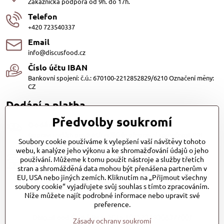
Zákaznická podpora od 9h. do 17h.
Telefon
+420 723540337
Email
info@discusfood.cz
Číslo účtu IBAN
Bankovní spojení: č.ú.: 670100-2212852829/6210 Označení měny:
CZ
Dodání a platba
Předvolby soukromí
Dodání
Dopravu našich produktů zajišťuje přepravní společnost PPL
Soubory cookie používáme k vylepšení vaší návštěvy tohoto
s.r.o. a Zásilkovna
webu, k analýze jeho výkonu a ke shromažďování údajů o jeho
Platby
používání. Můžeme k tomu použít nástroje a služby třetích
stran a shromážděná data mohou být přenášena partnerům v
Dobírkou (25,- Kč)
EU, USA nebo jiných zemích. Kliknutím na „Přijmout všechny
Bankovním převodem (zdarma)
soubory cookie“ vyjadřujete svůj souhlas s tímto zpracováním.
Platba kartou (Zdarma)PayPal (Zdarma)
Při převzetí hotově nebo kartou (Zdarma)
Níže můžete najít podrobné informace nebo upravit své
preference.
DiscusFood-Česká-Republika-1025231930837700/
Zásady ochrany soukromí