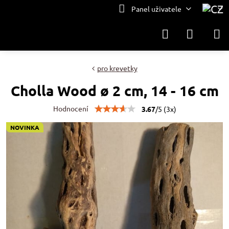
Panel uživatele
pro krevetky
Cholla Wood ø 2 cm, 14 - 16 cm
Hodnocení
3.67
/
5
(
3
x)
NOVINKA