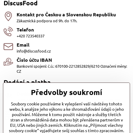
DiscusFood
Kontakt pro Českou a Slovenskou Republiku
Zákaznická podpora od 9h. do 17h.
Telefon
+420 723540337
Email
info@discusfood.cz
Číslo účtu IBAN
Bankovní spojení: č.ú.: 670100-2212852829/6210 Označení měny:
CZ
Dodání a platba
Předvolby soukromí
Dodání
Dopravu našich produktů zajišťuje přepravní společnost PPL
Soubory cookie používáme k vylepšení vaší návštěvy tohoto
s.r.o. a Zásilkovna
webu, k analýze jeho výkonu a ke shromažďování údajů o jeho
Platby
používání. Můžeme k tomu použít nástroje a služby třetích
stran a shromážděná data mohou být přenášena partnerům v
Dobírkou (25,- Kč)
EU, USA nebo jiných zemích. Kliknutím na „Přijmout všechny
Bankovním převodem (zdarma)
soubory cookie“ vyjadřujete svůj souhlas s tímto zpracováním.
Platba kartou (Zdarma)PayPal (Zdarma)