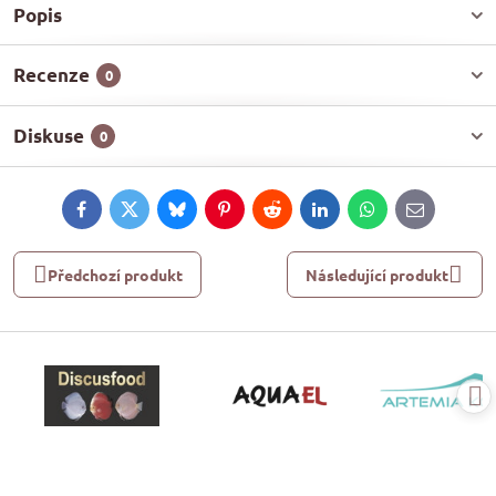
Popis
Recenze
0
Diskuse
0
Facebook
Twitter
Bluesky
Pinterest
Reddit
LinkedIn
WhatsApp
E-
mail
Předchozí produkt
Následující produkt