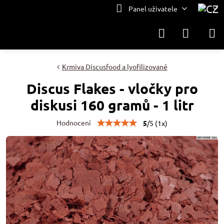
Panel uživatele
Krmiva Discusfood a lyofilizované
Discus Flakes - vločky pro
diskusi 160 gramů - 1 litr
Hodnocení
5
/
5
(
1
x)