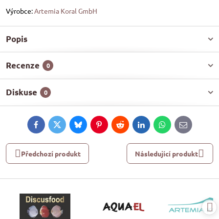
Výrobce:
Artemia Koral GmbH
Popis
Recenze
0
Diskuse
0
Facebook
Twitter
Bluesky
Pinterest
Reddit
LinkedIn
WhatsApp
E-
mail
Předchozí produkt
Následující produkt