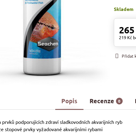
Skladem
265
219 Kč
b
Přidat
Popis
Recenze
0
prvků podporujících zdraví sladkovodních akvarijních ryb
ze stopové prvky vyžadované akvarijními rybami