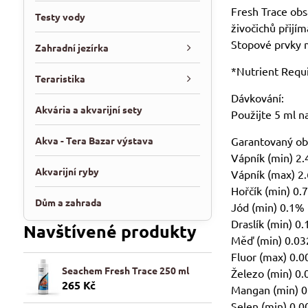
Fresh Trace obs
Testy vody
živočichů přijím
Stopové prvky ma
Zahradní jezírka
*Nutrient Requi
Teraristika
Dávkování:
Akvária a akvarijní sety
Použijte 5 ml na
Akva - Tera Bazar výstava
Garantovaný ob
Vápník (min) 2
Akvarijní ryby
Vápník (max) 2
Hořčík (min) 0
Dům a zahrada
Jód (min) 0.1%
Draslík (min) 0
Navštívené produkty
Měď (min) 0.0
Fluor (max) 0.
Seachem Fresh Trace 250 ml
Železo (min) 0
265 Kč
Mangan (min) 
Selen (min) 0.