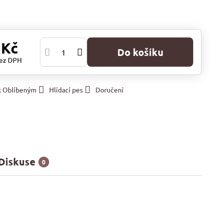
 Kč
Do košíku
ez DPH
 k Oblíbeným
Hlídací pes
Doručení
Diskuse
0