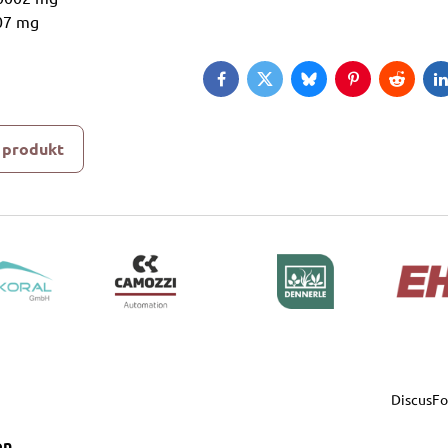
007 mg
Facebook
Twitter
Bluesky
Pinterest
Reddit
L
 produkt
DiscusF
on