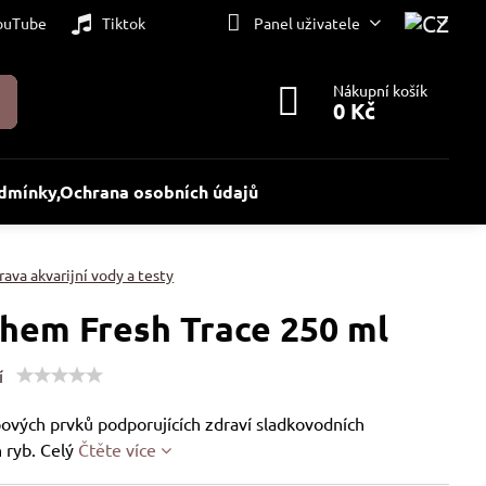
ouTube
Tiktok
Panel uživatele
Nákupní košík
0 Kč
dmínky,Ochrana osobních údajů
ava akvarijní vody a testy
hem Fresh Trace 250 ml
í
ových prvků podporujících zdraví sladkovodních
h ryb. Celý
Čtěte více