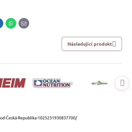
inkedIn
WhatsApp
E-
mail
Následující produkt
ood-Česká-Republika-1025231930837700/