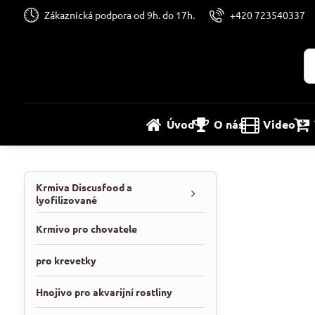
Zákaznická podpora od 9h. do 17h.
+420 723540337
Úvod
O nás
Video
Krmiva Discusfood a
lyofilizované
Krmivo pro chovatele
pro krevetky
Hnojivo pro akvarijní rostliny