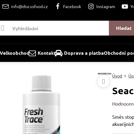
info@discusfood.cz
Facebook
Instagram
Y
Hledat
Velkoobchod
Kontakt
Doprava a platba
Obchodní po
Úvod
Úpr
Seac
Hodnocen
Směs stop
akvarijníc