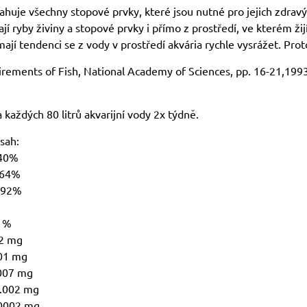
ahuje všechny stopové prvky, které jsou nutné pro jejich zdrav
ají ryby živiny a stopové prvky i přímo z prostředí, ve kterém žijí
jí tendenci se z vody v prostředí akvária rychle vysrážet. Proto
rements of Fish, National Academy of Sciences, pp. 16-21,1993
 každých 80 litrů akvarijní vody 2x týdně.
sah:
.40%
.64%
.792%
.1%
32 mg
001 mg
.007 mg
0.002 mg
00002 mg