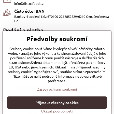
info@discusfood.cz
Číslo účtu IBAN
Bankovní spojení: č.ú.: 670100-2212852829/6210 Označení měny:
CZ
Dodání a platba
Předvolby soukromí
Dodání
Dopravu našich produktů zajišťuje přepravní společnost PPL
Soubory cookie používáme k vylepšení vaší návštěvy tohoto
s.r.o. a Zásilkovna
webu, k analýze jeho výkonu a ke shromažďování údajů o jeho
Platby
používání. Můžeme k tomu použít nástroje a služby třetích
stran a shromážděná data mohou být přenášena partnerům v
Dobírkou (25,- Kč)
EU, USA nebo jiných zemích. Kliknutím na „Přijmout všechny
Bankovním převodem (zdarma)
Platba kartou (Zdarma)PayPal (Zdarma)
soubory cookie“ vyjadřujete svůj souhlas s tímto zpracováním.
Při převzetí hotově nebo kartou (Zdarma)
Níže můžete najít podrobné informace nebo upravit své
preference.
DiscusFood-Česká-Republika-1025231930837700/
Zásady ochrany soukromí
©
2026
Copyright
Přijmout všechny cookies
Předvolby soukromí
Zásady ochrany soukromí
Stav objednávky
Ukázat podrobnosti
Vytvořeno systémem:
ByznysWeb.cz