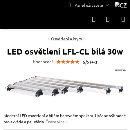
Panel uživatele
Osvětlení a kryty
LED osvětlení LFL-CL bílá 30w
Hodnocení
5
/
5
(
4
x)
Moderní LED osvětlení v bílém barevném spektru. Určeno výhradně
pro akvária a paludária.
Čtěte více