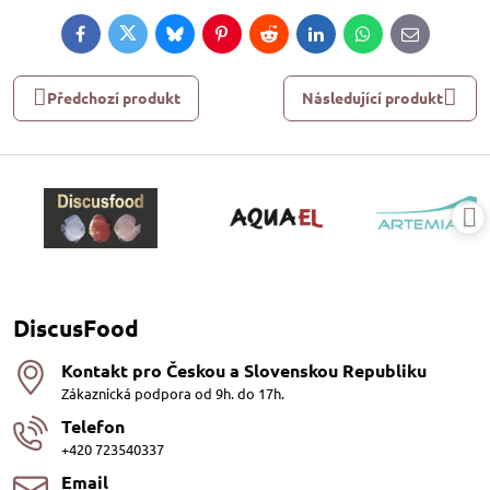
Facebook
Twitter
Bluesky
Pinterest
Reddit
LinkedIn
WhatsApp
E-
mail
Předchozí produkt
Následující produkt
DiscusFood
Kontakt pro Českou a Slovenskou Republiku
Zákaznická podpora od 9h. do 17h.
Telefon
+420 723540337
Email