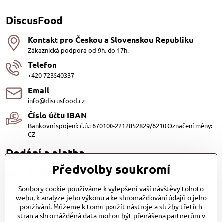
DiscusFood
Kontakt pro Českou a Slovenskou Republiku
Zákaznická podpora od 9h. do 17h.
Telefon
+420 723540337
Email
info@discusfood.cz
Číslo účtu IBAN
Bankovní spojení: č.ú.: 670100-2212852829/6210 Označení měny:
CZ
Dodání a platba
Předvolby soukromí
Dodání
Dopravu našich produktů zajišťuje přepravní společnost PPL
Soubory cookie používáme k vylepšení vaší návštěvy tohoto
s.r.o. a Zásilkovna
webu, k analýze jeho výkonu a ke shromažďování údajů o jeho
Platby
používání. Můžeme k tomu použít nástroje a služby třetích
stran a shromážděná data mohou být přenášena partnerům v
Dobírkou (25,- Kč)