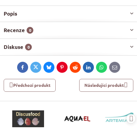
Popis
Recenze
0
Diskuse
0
Facebook
Twitter
Bluesky
Pinterest
Reddit
LinkedIn
WhatsApp
E-
mail
Předchozí produkt
Následující produkt