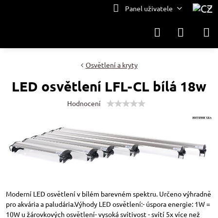
Panel uživatele
Osvětlení a kryty
LED osvětlení LFL-CL bílá 18w
Hodnocení
Moderní LED osvětlení v bílém barevném spektru. Určeno výhradně
pro akvária a paludária.Výhody LED osvětlení:- úspora energie: 1W =
10W u žárovkových osvětlení- vysoká svítivost - svítí 5x více než