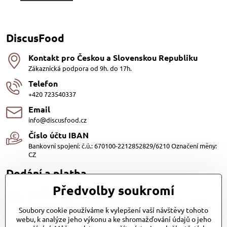
DiscusFood
Kontakt pro Českou a Slovenskou Republiku
Zákaznická podpora od 9h. do 17h.
Telefon
+420 723540337
Email
info@discusfood.cz
Číslo účtu IBAN
Bankovní spojení: č.ú.: 670100-2212852829/6210 Označení měny:
CZ
Dodání a platba
Předvolby soukromí
Dodání
Dopravu našich produktů zajišťuje přepravní společnost PPL
Soubory cookie používáme k vylepšení vaší návštěvy tohoto
s.r.o. a Zásilkovna
webu, k analýze jeho výkonu a ke shromažďování údajů o jeho