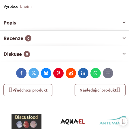
Výrobce:
Eheim
Popis
Recenze
0
Diskuse
0
Facebook
Twitter
Bluesky
Pinterest
Reddit
LinkedIn
WhatsApp
E-
mail
Předchozí produkt
Následující produkt