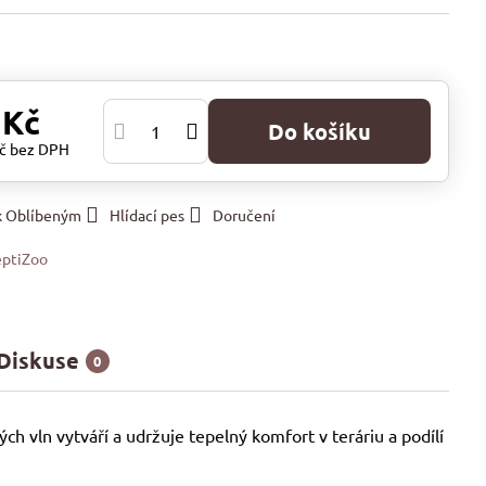
 Kč
Do košíku
Kč
bez DPH
 k Oblíbeným
Hlídací pes
Doručení
ptiZoo
Diskuse
0
h vln vytváří a udržuje tepelný komfort v teráriu a podílí