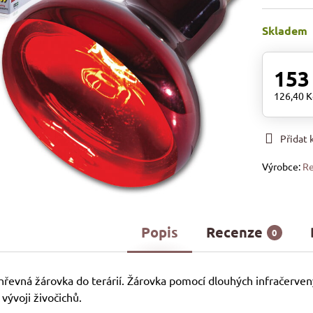
Skladem
153
126,40 
Přidat
Výrobce:
Re
Popis
Recenze
0
hřevná žárovka do terárií. Žárovka pomocí dlouhých infračervenýc
vývoji živočichů.