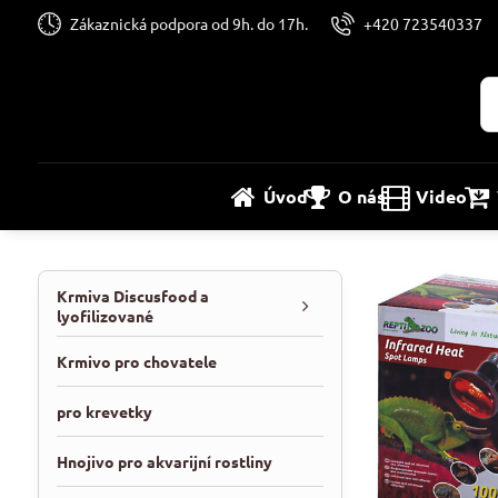
Zákaznická podpora od 9h. do 17h.
+420 723540337
Úvod
O nás
Video
Krmiva Discusfood a
lyofilizované
Krmivo pro chovatele
pro krevetky
Hnojivo pro akvarijní rostliny