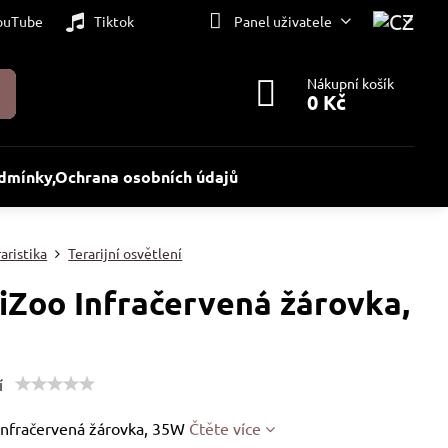
ouTube
Tiktok
Panel uživatele
Nákupní košík
0 Kč
dmínky,Ochrana osobních údajů
aristika
Terarijní osvětlení
iZoo Infračervená žárovka,
í
Infračervená žárovka, 35W
Čtěte více