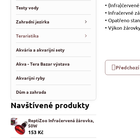
• (Infra)červen
Testy vody
• Infračervné z
• Opatřeno sta
Zahradní jezírka
• Výkon žárovk
Teraristika
Akvária a akvarijní sety
Akva - Tera Bazar výstava
Předchozí
Akvarijní ryby
Dům a zahrada
Navštívené produkty
ReptiZoo Infračervená žárovka,
50W
153 Kč