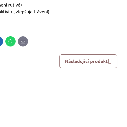
ení rušivé)
tivitu, zlepšuje trávení)
inkedIn
WhatsApp
E-
mail
Následující produkt