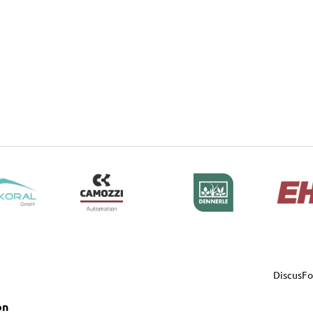
DiscusF
on