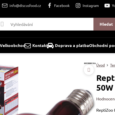
info@discusfood.cz
Facebook
Instagram
Y
Hledat
Velkoobchod
Kontakt
Doprava a platba
Obchodní po
Úvod
Ter
Rept
50W
Hodnocen
ReptiZoo 