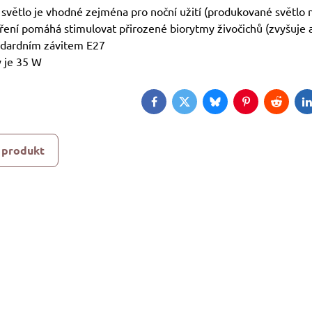
é světlo je vhodné zejména pro noční užití (produkované světlo n
áření pomáhá stimulovat přirozené biorytmy živočichů (zvyšuje ak
ndardním závitem E27
y je 35 W
Facebook
Twitter
Bluesky
Pinterest
Reddit
L
 produkt