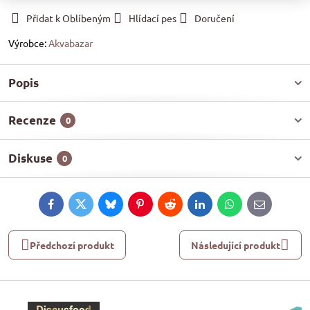
Přidat k Oblíbeným
Hlídací pes
Doručení
Výrobce:
Akvabazar
Popis
Recenze
0
Diskuse
0
Facebook
Twitter
Bluesky
Pinterest
Reddit
LinkedIn
WhatsApp
E-
mail
Předchozí produkt
Následující produkt