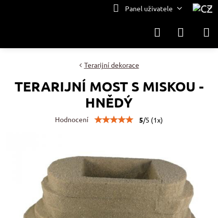
Panel uživatele
Terarijní dekorace
TERARIJNÍ MOST S MISKOU -
HNĚDÝ
Hodnocení
5
/
5
(
1
x)