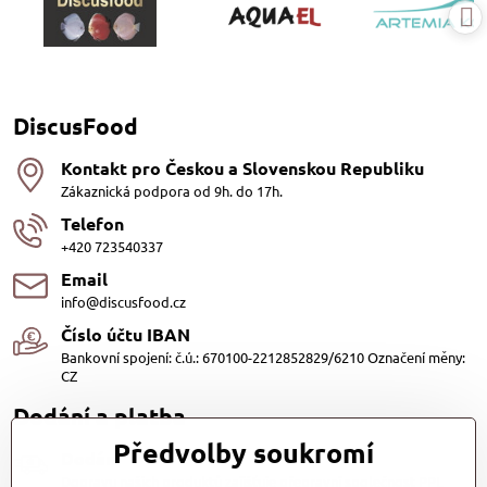
DiscusFood
Kontakt pro Českou a Slovenskou Republiku
Zákaznická podpora od 9h. do 17h.
Telefon
+420 723540337
Email
info@discusfood.cz
Číslo účtu IBAN
Bankovní spojení: č.ú.: 670100-2212852829/6210 Označení měny:
CZ
Dodání a platba
Předvolby soukromí
Dodání
Dopravu našich produktů zajišťuje přepravní společnost PPL