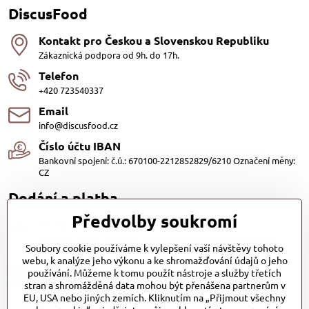
DiscusFood
Kontakt pro Českou a Slovenskou Republiku
Zákaznická podpora od 9h. do 17h.
Telefon
+420 723540337
Email
info@discusfood.cz
Číslo účtu IBAN
Bankovní spojení: č.ú.: 670100-2212852829/6210 Označení měny:
CZ
Dodání a platba
Předvolby soukromí
Dodání
Dopravu našich produktů zajišťuje přepravní společnost PPL
Soubory cookie používáme k vylepšení vaší návštěvy tohoto
s.r.o. a Zásilkovna
webu, k analýze jeho výkonu a ke shromažďování údajů o jeho
Platby
používání. Můžeme k tomu použít nástroje a služby třetích
stran a shromážděná data mohou být přenášena partnerům v
Dobírkou (25,- Kč)
EU, USA nebo jiných zemích. Kliknutím na „Přijmout všechny
Bankovním převodem (zdarma)