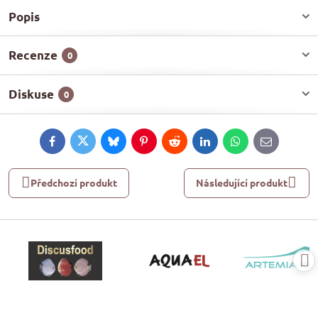
Popis
Recenze
0
Diskuse
0
Facebook
Twitter
Bluesky
Pinterest
Reddit
LinkedIn
WhatsApp
E-
mail
Předchozí produkt
Následující produkt