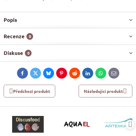
Popis
Recenze
0
Diskuse
0
Facebook
Twitter
Bluesky
Pinterest
Reddit
LinkedIn
WhatsApp
E-
mail
Předchozí produkt
Následující produkt