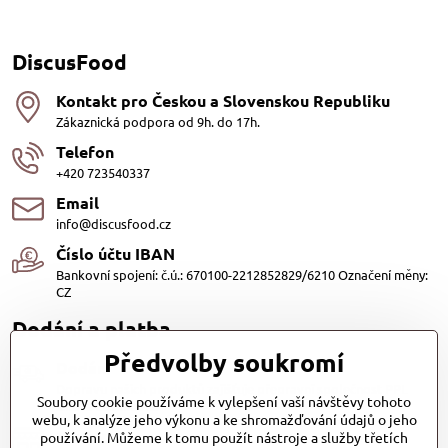
DiscusFood
Kontakt pro Českou a Slovenskou Republiku
Zákaznická podpora od 9h. do 17h.
Telefon
+420 723540337
Email
info@discusfood.cz
Číslo účtu IBAN
Bankovní spojení: č.ú.: 670100-2212852829/6210 Označení měny:
CZ
Dodání a platba
Předvolby soukromí
Dodání
Dopravu našich produktů zajišťuje přepravní společnost PPL
Soubory cookie používáme k vylepšení vaší návštěvy tohoto
s.r.o. a Zásilkovna
webu, k analýze jeho výkonu a ke shromažďování údajů o jeho
Platby
používání. Můžeme k tomu použít nástroje a služby třetích