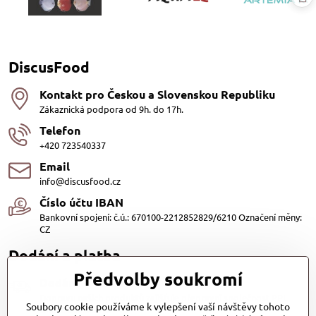
DiscusFood
Kontakt pro Českou a Slovenskou Republiku
Zákaznická podpora od 9h. do 17h.
Telefon
+420 723540337
Email
info@discusfood.cz
Číslo účtu IBAN
Bankovní spojení: č.ú.: 670100-2212852829/6210 Označení měny:
CZ
Dodání a platba
Předvolby soukromí
Dodání
Dopravu našich produktů zajišťuje přepravní společnost PPL
Soubory cookie používáme k vylepšení vaší návštěvy tohoto
s.r.o. a Zásilkovna