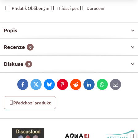
Přidat k Oblíbeným
Hlídací pes
Doručení
Popis
Recenze
0
Diskuse
0
Facebook
Twitter
Bluesky
Pinterest
Reddit
LinkedIn
WhatsApp
E-
mail
Předchozí produkt