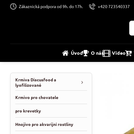
Zákaznická podpora od 9h. do 17h.
+420 723540337
Úvod
O nás
Video
Krmiva Discusfood a
lyofilizované
Krmivo pro chovatele
pro krevetky
Hnojivo pro akvarijní rostliny