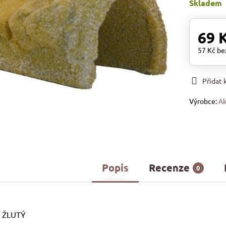
Skladem
69 
57 Kč
be
Přidat
Výrobce:
Ak
Popis
Recenze
0
 ŽLUTÝ