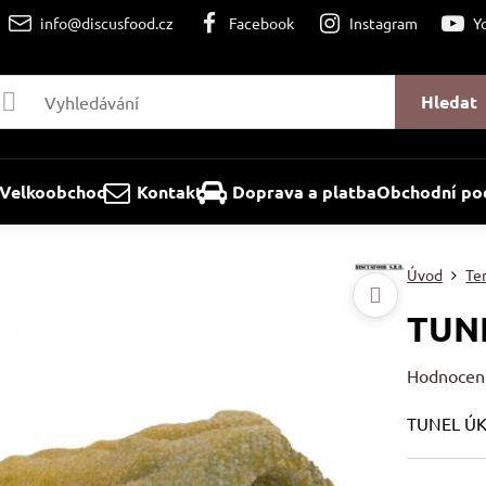
info@discusfood.cz
Facebook
Instagram
Y
Hledat
Velkoobchod
Kontakt
Doprava a platba
Obchodní po
Úvod
Ter
TUN
Hodnocen
TUNEL ÚK