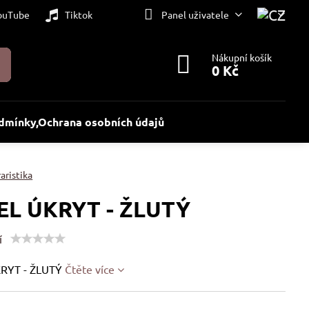
ouTube
Tiktok
Panel uživatele
Nákupní košík
0 Kč
dmínky,Ochrana osobních údajů
aristika
EL ÚKRYT - ŽLUTÝ
í
RYT - ŽLUTÝ
Čtěte více