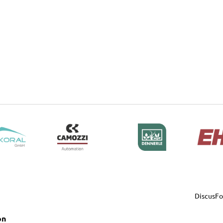
DiscusF
on