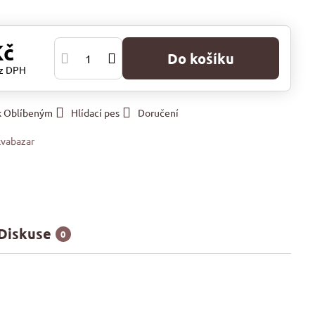
Kč
Do košíku
z DPH
 k Oblíbeným
Hlídací pes
Doručení
vabazar
Diskuse
0