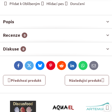
Přidat k Oblíbeným
Hlídací pes
Doručení
Popis
Recenze
0
Diskuse
0
Facebook
Twitter
Bluesky
Pinterest
Reddit
LinkedIn
WhatsApp
E-
mail
Předchozí produkt
Následující produkt