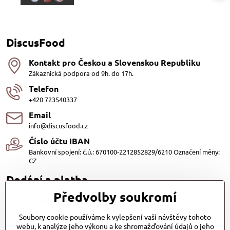
DiscusFood
Kontakt pro Českou a Slovenskou Republiku
Zákaznická podpora od 9h. do 17h.
Telefon
+420 723540337
Email
info@discusfood.cz
Číslo účtu IBAN
Bankovní spojení: č.ú.: 670100-2212852829/6210 Označení měny:
CZ
Dodání a platba
Předvolby soukromí
Dodání
Dopravu našich produktů zajišťuje přepravní společnost PPL
Soubory cookie používáme k vylepšení vaší návštěvy tohoto
s.r.o. a Zásilkovna
webu, k analýze jeho výkonu a ke shromažďování údajů o jeho