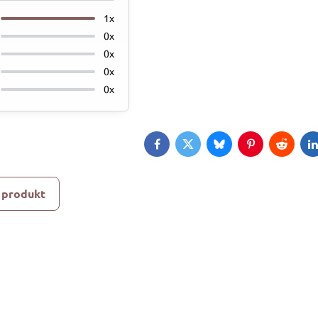
1x
0x
0x
0x
0x
Facebook
Twitter
Bluesky
Pinterest
Reddit
L
 produkt