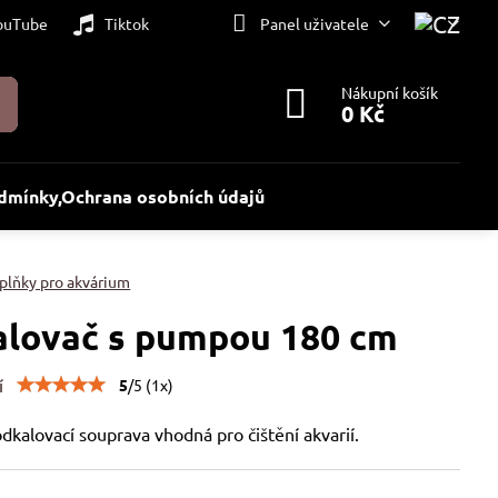
ouTube
Tiktok
Panel uživatele
Nákupní košík
0 Kč
dmínky,Ochrana osobních údajů
plňky pro akvárium
lovač s pumpou 180 cm
í
5
/
5
(
1
x)
odkalovací souprava vhodná pro čištění akvarií.