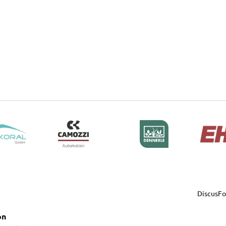
DiscusF
on