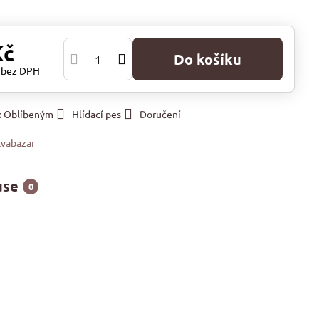
Kč
Do košíku
č
bez DPH
 k Oblíbeným
Hlídací pes
Doručení
vabazar
use
0