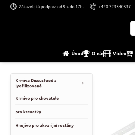
Zákaznická podpora od 9h. do 17h.
+420 723540337
Úvod
O nás
Video
Krmiva Discusfood a
lyofilizované
Krmivo pro chovatele
pro krevetky
Hnojivo pro akvarijní rostliny