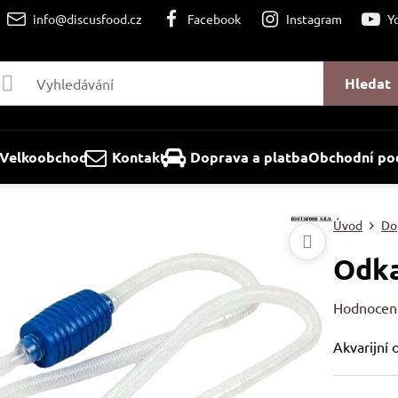
info@discusfood.cz
Facebook
Instagram
Y
Hledat
Velkoobchod
Kontakt
Doprava a platba
Obchodní po
Úvod
Do
Odka
Hodnocen
Akvarijní 