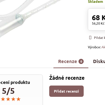
Skladem
68 
56,20 K
Přidat
Výrobce:
Ak
Recenze
Disk
0
Žádné recenze
cení produktu
5/5
Přidat recenzi
★★★★★
★★★★★
★★★★★