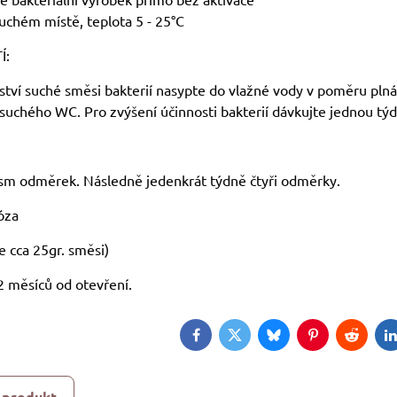
suchém místě, teplota 5 - 25°C
Í:
ví suché směsi bakterií nasypte do vlažné vody v poměru plná o
 suchého WC. Pro zvýšení účinnosti bakterií dávkujte jednou tý
osm odměrek. Následně jedenkrát týdně čtyři odměrky.
dóza
e cca 25gr. směsi)
2 měsíců od otevření.
Facebook
Twitter
Bluesky
Pinterest
Reddit
L
 produkt