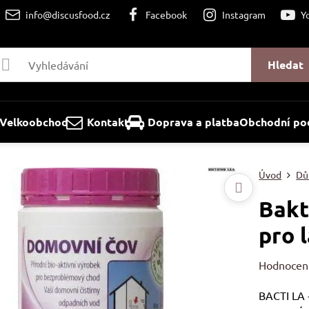
info@discusfood.cz
Facebook
Instagram
Y
Hledat
Velkoobchod
Kontakt
Doprava a platba
Obchodní po
Úvod
Dů
Bakt
pro l
Hodnocen
BACTI LA 