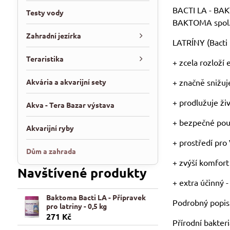
BACTI LA - BAK
Testy vody
BAKTOMA spol. 
Zahradní jezírka
LATRÍNY (Bacti
Teraristika
+ zcela rozloží
Akvária a akvarijní sety
+ značně snižuj
+ prodlužuje ž
Akva - Tera Bazar výstava
+ bezpečné pou
Akvarijní ryby
+ prostředí pro
Dům a zahrada
+ zvýší komfort
Navštívené produkty
+ extra účinný -
Baktoma Bacti LA - Přípravek
Podrobný popis
pro latriny - 0,5 kg
271 Kč
Přírodní bakter