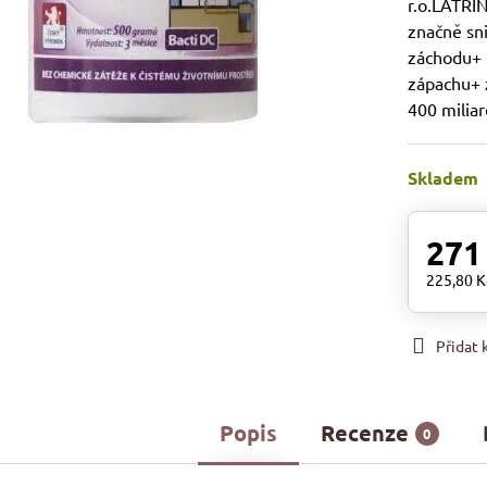
r.o.LATRÍN
značně sn
záchodu+ 
zápachu+ 
400 miliar
Skladem
271
225,80 
Přidat
Popis
Recenze
0