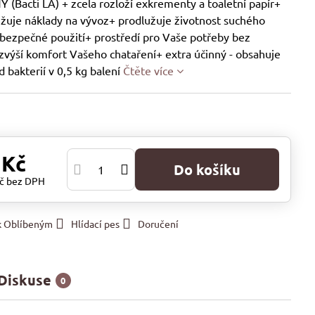
Y (Bacti LA) + zcela rozloží exkrementy a toaletní papír+
ižuje náklady na vývoz+ prodlužuje životnost suchého
bezpečné použití+ prostředí pro Vaše potřeby bez
zvýší komfort Vašeho chataření+ extra účinný - obsahuje
d bakterií v 0,5 kg balení
Čtěte více
 Kč
Do košíku
Kč
bez DPH
 k Oblíbeným
Hlídací pes
Doručení
Diskuse
0