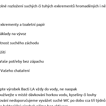
plné rozložení suchých či tuhých exkrementů hromaděných i ně
 exkrementy a toaletní papír
náklady na vývoz
votnost suchého záchodu
žití
 Vaše potřeby bez zápachu
 Vašeho chataření
sypte výrobek Bacti LA vždy do vody, ne naopak
používejte v místě dávkování horkou vodu, kyseliny či louhy
ování nedoporučujeme vyvážet suché WC po dobu cca tří týdnů
te bakteriální výrobek přímo bez aktivace