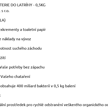
TERIE DO LATRÍNY - 0,5KG
s r.o.
 LA)
 exkrementy a toaletní papír
e náklady na vývoz
ivotnost suchého záchodu
žití
 Vaše potřeby bez zápachu
 Vašeho chataření
 obsahuje 400 miliard bakterií v 0,5 kg balení
:
iální prostředek pro rychlé odstranění veškerého organického 