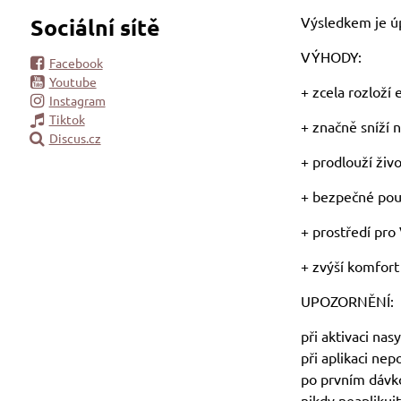
Výsledkem je ú
Sociální sítě
VÝHODY:
Facebook
Youtube
+ zcela rozloží
Instagram
Tiktok
+ značně sníží 
Discus.cz
+ prodlouží ži
+ bezpečné pou
+ prostředí pro
+ zvýší komfort
UPOZORNĚNÍ:
při aktivaci na
při aplikaci ne
po prvním dávk
nikdy neaplikuj