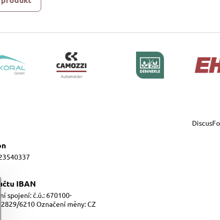
DiscusF
on
23540337
 účtu IBAN
í spojení: č.ú.: 670100-
2829/6210 Označení měny: CZ