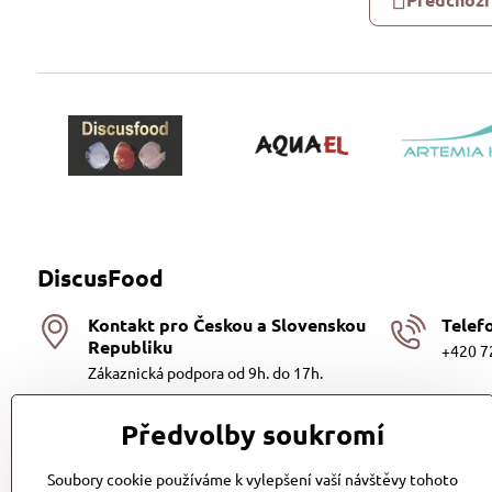
DiscusFood
Kontakt pro Českou a Slovenskou
Telef
Republiku
+420 7
Zákaznická podpora od 9h. do 17h.
Email
Číslo
Předvolby soukromí
info@discusfood.cz
Bankovn
221285
Soubory cookie používáme k vylepšení vaší návštěvy tohoto