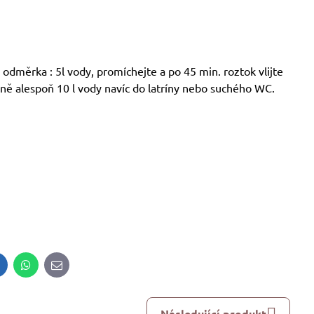
dměrka : 5l vody, promíchejte a po 45 min. roztok vlijte
dně alespoň 10 l vody navíc do latríny nebo suchého WC.
inkedIn
WhatsApp
E-
mail
Následující produkt