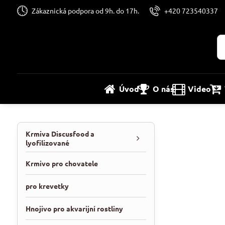
Zákaznická podpora od 9h. do 17h.
+420 723540337
Úvod
O nás
Video
Krmiva Discusfood a
lyofilizované
Krmivo pro chovatele
pro krevetky
Hnojivo pro akvarijní rostliny