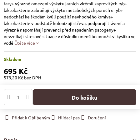
řasy+ výrazné omezení výskytu jarních virémií kaprovitých ryb+
laktobakterie zabraňují výskytu metabolických poruch u ryb+
nedochází ke škodám kvůli použití nevhodného krmiva+
laktobakterie v podstatě kolonizují střeva, podporují trávení a
výrazně napomáhají prevenci před napadením patogeny+
nevznikají stresové situace v důsledku menšího množství kyslíku ve
vodě
Čtěte více
Skladem
695 Kč
579,20 Kč
bez DPH
Do košíku
Přidat k Oblíbeným
Hlídací pes
Doručení