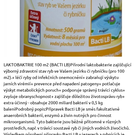
LAKTOBAKTRIE 100 m2 (BACTI LB)Přírodní laktobakterie zajišťující
výborný zdravotní stav ryb ve Vašem jezírku či rybníčku (pro 100
m2).+ léčí ryby od infekčních onemocnění+ zabraňují výskytu
jarních virémií+ prevence před napadení patogeny+ potlačuje
výskyt metabolických poruch+ podporuje správný trávící cyklus+
zvyšuje obranyschopnost+ zajišťuje důležitou životosprávu ryb+
extra účinný - obsahuje 2000 miliard bakterií v 0,5 kg
baleníPodrobný popis:Přípravek Bacti LB je směs fakultativně
anaerobních bakterií, enzymů a živin nutných pro činnost
mikroorganismů. Tyto bakterie jsou běžně přítomné v různých
prostředích, např. v trávící soustavě ryb či jiných vodních živočichů.
Výsledkem působení přípravku Bacti LB v jezerech a rybnících je