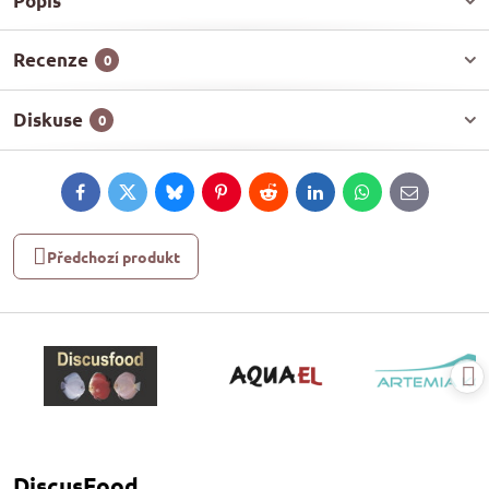
Popis
Recenze
0
Diskuse
0
Facebook
Twitter
Bluesky
Pinterest
Reddit
LinkedIn
WhatsApp
E-
mail
Předchozí produkt
DiscusFood