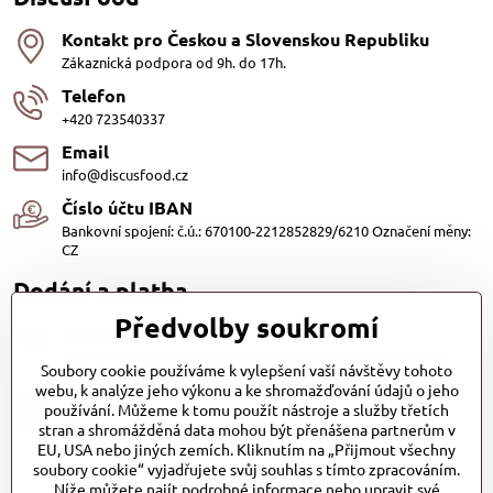
Kontakt pro Českou a Slovenskou Republiku
Zákaznická podpora od 9h. do 17h.
Telefon
+420 723540337
Email
info@discusfood.cz
Číslo účtu IBAN
Bankovní spojení: č.ú.: 670100-2212852829/6210 Označení měny:
CZ
Dodání a platba
Předvolby soukromí
Dodání
Dopravu našich produktů zajišťuje přepravní společnost PPL
Soubory cookie používáme k vylepšení vaší návštěvy tohoto
s.r.o. a Zásilkovna
webu, k analýze jeho výkonu a ke shromažďování údajů o jeho
Platby
používání. Můžeme k tomu použít nástroje a služby třetích
stran a shromážděná data mohou být přenášena partnerům v
Dobírkou (25,- Kč)
EU, USA nebo jiných zemích. Kliknutím na „Přijmout všechny
Bankovním převodem (zdarma)
soubory cookie“ vyjadřujete svůj souhlas s tímto zpracováním.
Platba kartou (Zdarma)PayPal (Zdarma)
Při převzetí hotově nebo kartou (Zdarma)
Níže můžete najít podrobné informace nebo upravit své