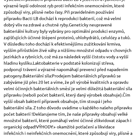
výrazně lepší odolnost ryb proti infekčním onemocněním, které
způsobují viry, plísně nebo řasy. Při pravidelném používání
přípravku Bacti LB dochází k reprodukci bakterií, což má velmi
dobrý vliv na zdravé a chutné ryby.Geneticky neupravené
bakteriální kultury byly vybrány pro optimální produkci enzymů,
zajišťujících účinné štěpení proteinů, uhlohydrátů, celulózy a tuků.
V důsledku toho dochází k efektivnějšímu zužitkování krmiva,
vyšším přírůstkům živé váhy a nižšímu množství odpadu v chovných
jezírkách a rybnících, což má za následek vyšší čistotu vody a vyšší
hladinu kyslíku.Laktobakterie v podstatě kolonizují střeva,
podporují trávení a výrazně napomáhají prevenci před napadením
patogeny.Bakteriální síla:Prodejem bakteriálních přípravků se
zabýváme již přes 20 let a víme, že při výrobě kvalitních a opravdu
velmi účinných bakteriálních směsí je velmi důležitá bakteriální síla
přípravku (neboli počet bakterií, který daný výrobek obsahuje).Čím
vyšší obsah bakterií přípravek obsahuje, tím stoupá i jeho
bakteriální síla. Z toho důvodu uvádíme u každého našeho přípravku
počet bakterií !Deklarujeme tím, že naše přípravky obsahují velké
množství bakterií, které pomáhají velmi účinně zlikvidovat zápach i
organický odpad!VÝHODY:+ okamžité potlačení a likvidace
infekčních i neinfekčních onemocnění, které způsobují viry, plísně a