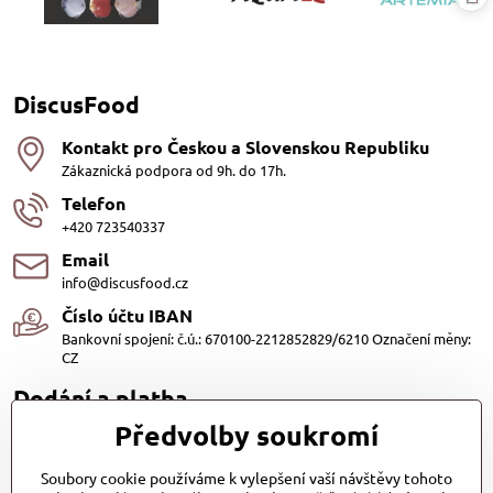
DiscusFood
Kontakt pro Českou a Slovenskou Republiku
Zákaznická podpora od 9h. do 17h.
Telefon
+420 723540337
Email
info@discusfood.cz
Číslo účtu IBAN
Bankovní spojení: č.ú.: 670100-2212852829/6210 Označení měny:
CZ
Dodání a platba
Předvolby soukromí
Dodání
Dopravu našich produktů zajišťuje přepravní společnost PPL
Soubory cookie používáme k vylepšení vaší návštěvy tohoto
s.r.o. a Zásilkovna