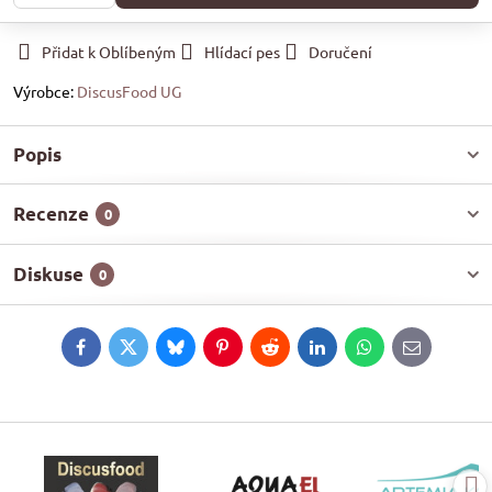
Přidat k Oblíbeným
Hlídací pes
Doručení
Výrobce:
DiscusFood UG
Popis
Recenze
0
Diskuse
0
Facebook
Twitter
Bluesky
Pinterest
Reddit
LinkedIn
WhatsApp
E-
mail