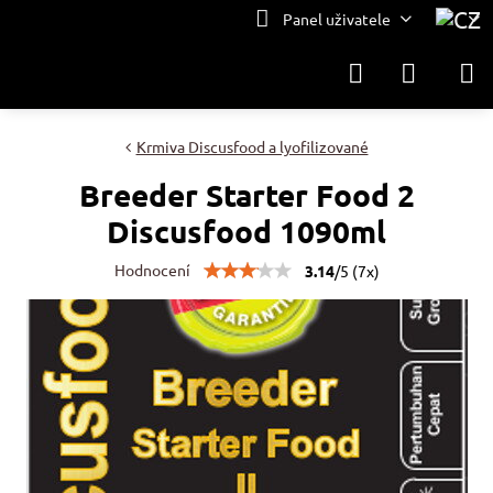
Panel uživatele
Krmiva Discusfood a lyofilizované
Breeder Starter Food 2
Discusfood 1090ml
Hodnocení
3.14
/
5
(
7
x)