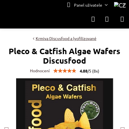
Panel uživatele
Krmiva Discusfood a lyofilizované
Pleco & Catfish Algae Wafers
Discusfood
Hodnocení
4.88
/
5
(
8
x)