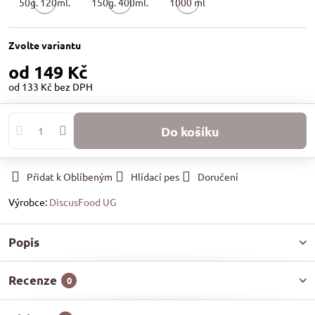
50g. 120ml.
150g. 400ml.
1000 ml
Skladem
Skladem
Skladem
Zvolte variantu
od 149 Kč
od 133 Kč
bez DPH
Do košíku
Přidat k Oblíbeným
Hlídací pes
Doručení
Výrobce:
DiscusFood UG
Popis
Recenze
0