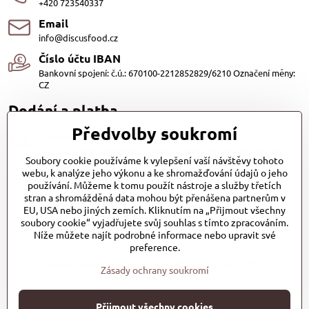
+420 723540337
Email
info@discusfood.cz
Číslo účtu IBAN
Bankovní spojení: č.ú.: 670100-2212852829/6210 Označení měny:
CZ
Dodání a platba
Předvolby soukromí
Dodání
Dopravu našich produktů zajišťuje přepravní společnost PPL
Soubory cookie používáme k vylepšení vaší návštěvy tohoto
s.r.o. a Zásilkovna
webu, k analýze jeho výkonu a ke shromažďování údajů o jeho
Platby
používání. Můžeme k tomu použít nástroje a služby třetích
stran a shromážděná data mohou být přenášena partnerům v
Dobírkou (25,- Kč)
EU, USA nebo jiných zemích. Kliknutím na „Přijmout všechny
Bankovním převodem (zdarma)
soubory cookie“ vyjadřujete svůj souhlas s tímto zpracováním.
Platba kartou (Zdarma)PayPal (Zdarma)
Při převzetí hotově nebo kartou (Zdarma)
Níže můžete najít podrobné informace nebo upravit své
preference.
DiscusFood-Česká-Republika-1025231930837700/
Zásady ochrany soukromí
Přijmout všechny cookies
©
2026
Copyright