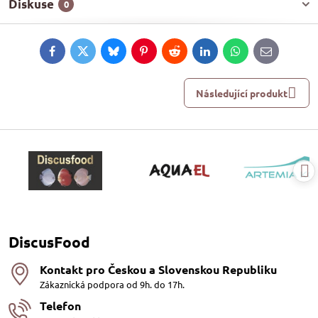
Diskuse
0
Facebook
Twitter
Bluesky
Pinterest
Reddit
LinkedIn
WhatsApp
E-
mail
Následující produkt
DiscusFood
Kontakt pro Českou a Slovenskou Republiku
Zákaznická podpora od 9h. do 17h.
Telefon