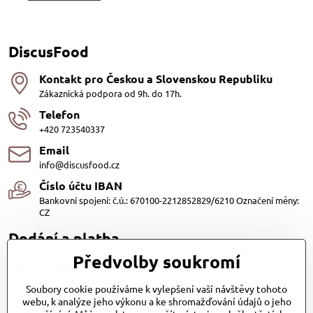
DiscusFood
Kontakt pro Českou a Slovenskou Republiku
Zákaznická podpora od 9h. do 17h.
Telefon
+420 723540337
Email
info@discusfood.cz
Číslo účtu IBAN
Bankovní spojení: č.ú.: 670100-2212852829/6210 Označení měny:
CZ
Dodání a platba
Předvolby soukromí
Dodání
Dopravu našich produktů zajišťuje přepravní společnost PPL
Soubory cookie používáme k vylepšení vaší návštěvy tohoto
s.r.o. a Zásilkovna
webu, k analýze jeho výkonu a ke shromažďování údajů o jeho
Platby