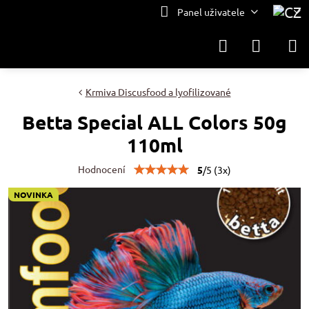
Panel uživatele
Krmiva Discusfood a lyofilizované
Betta Special ALL Colors 50g
110ml
Hodnocení
5
/
5
(
3
x)
NOVINKA