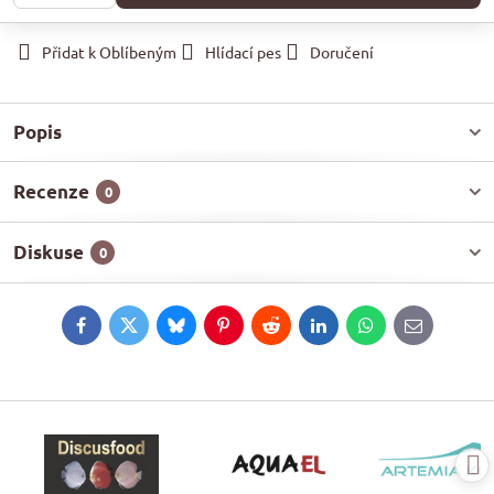
Přidat k Oblíbeným
Hlídací pes
Doručení
Popis
Recenze
0
Diskuse
0
Facebook
Twitter
Bluesky
Pinterest
Reddit
LinkedIn
WhatsApp
E-
mail