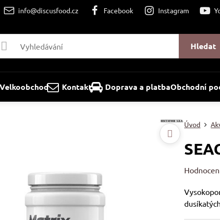
info@discusfood.cz
Facebook
Instagram
Y
Hledat
Velkoobchod
Kontakt
Doprava a platba
Obchodní po
Úvod
Akv
SEAC
Hodnocen
Vysokoporé
dusíkatých