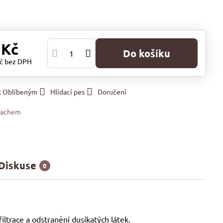
 Kč
Do košíku
Kč
bez DPH
 k Oblíbeným
Hlídací pes
Doručení
eachem
Diskuse
0
iltrace a odstranění dusíkatých látek.