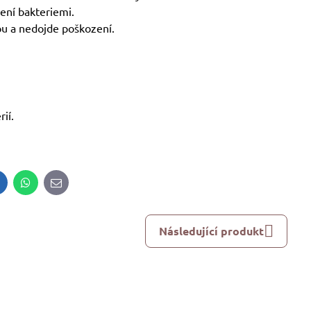
lení bakteriemi.
ou a nedojde poškození.
ií.
inkedIn
WhatsApp
E-
mail
Následující produkt