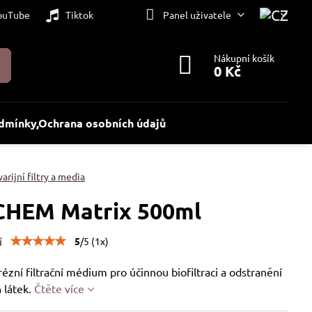
ouTube
Tiktok
Panel uživatele
Nákupní košík
0 Kč
dmínky,Ochrana osobních údajů
arijní filtry a media
HEM Matrix 500ml
í
5
/
5
(
1
x)
zní filtrační médium pro účinnou biofiltraci a odstranění
 látek.
Čtěte více