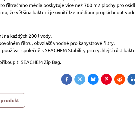
hoto filtračního média poskytuje více než 700 m2 plochy pro osíd
mu, že většina bakterií je uvnitř lze médium propláchnout vod
ml na každých 200 l vody.
ibovolném filtru, obvzlášť vhodné pro kanystrové filtry.
používat společně s SEACHEM Stability pro rychlejší růst bakter
řikoupit: SEACHEM Zip Bag.
Facebook
Twitter
Bluesky
Pinterest
Reddit
L
 produkt