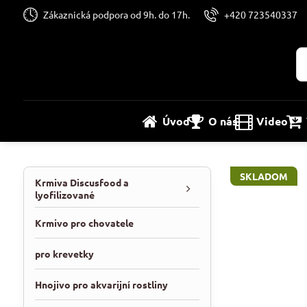
Zákaznická podpora od 9h. do 17h.
+420 723540337
Úvod
O nás
Video
SKLADOM
Krmiva Discusfood a
lyofilizované
Krmivo pro chovatele
pro krevetky
Hnojivo pro akvarijní rostliny