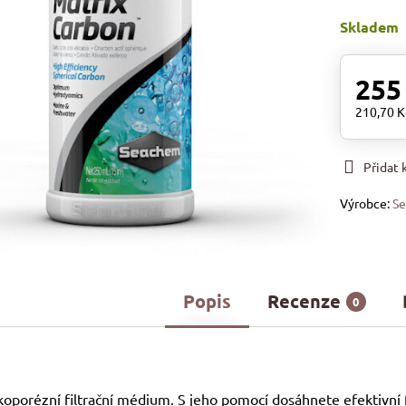
Skladem
255
210,70 
Přidat
Výrobce:
S
Popis
Recenze
0
okoporézní filtrační médium. S jeho pomocí dosáhnete efektivní f