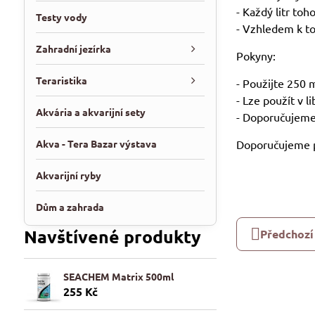
- Každý litr to
Testy vody
- Vzhledem k to
Zahradní jezírka
Pokyny:
Teraristika
- Použijte 250 
- Lze použít v l
Akvária a akvarijní sety
- Doporučujeme 
Akva - Tera Bazar výstava
Doporučujeme p
Akvarijní ryby
Dům a zahrada
Navštívené produkty
Předchozí
SEACHEM Matrix 500ml
255 Kč