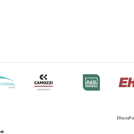
DiscusF
on