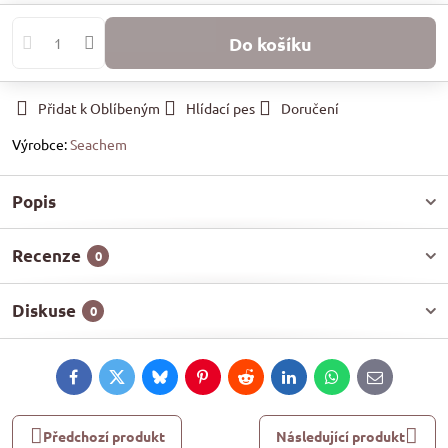
Do košíku
Přidat k Oblíbeným
Hlídací pes
Doručení
Výrobce:
Seachem
Popis
Recenze
0
Diskuse
0
Facebook
Twitter
Bluesky
Pinterest
Reddit
LinkedIn
WhatsApp
E-
mail
Předchozí produkt
Následující produkt