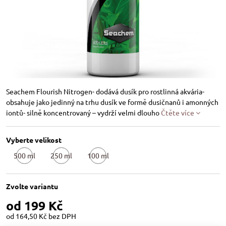
Seachem Flourish Nitrogen- dodává dusík pro rostlinná akvária-
obsahuje jako jedinný na trhu dusík ve formě dusičnanů i amonných
iontů- silně koncentrovaný – vydrží velmi dlouho
Čtěte více
Vyberte velikost
500 ml
250 ml
100 ml
Skladem
Skladem
Skladem
Zvolte variantu
od 199 Kč
od 164,50 Kč
bez DPH