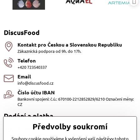
DiscusFood
Kontakt pro Českou a Slovenskou Republiku
Zákaznická podpora od 9h. do 17h.
Telefon
+420 723540337
Email
info@discusfood.cz
Číslo účtu IBAN
Bankovní spojení: č.ú.: 670100-2212852829/6210 Označení měny:
CZ
Dodání a platba
Předvolby soukromí
Dodání
Dopravu našich produktů zajišťuje přepravní společnost PPL
Soubory cookie používáme k vylepšení vaší návštěvy tohoto
s.r.o. a Zásilkovna