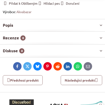
Přidat k Oblíbeným
Hlídací pes
Doručení
Výrobce:
Akvabazar
Popis
Recenze
0
Diskuse
0
Facebook
Twitter
Bluesky
Pinterest
Reddit
LinkedIn
WhatsApp
E-
mail
Předchozí produkt
Následující produkt