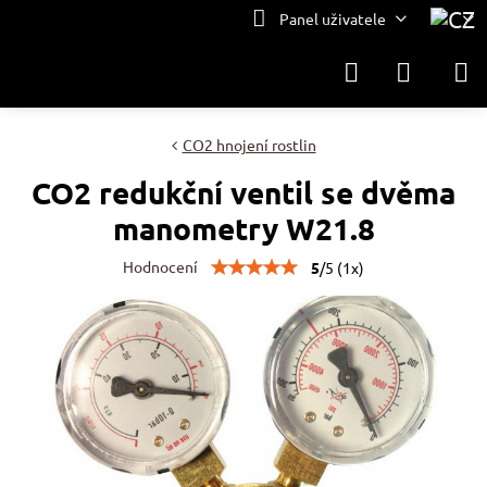
Panel uživatele
CO2 hnojení rostlin
CO2 redukční ventil se dvěma
manometry W21.8
Hodnocení
5
/
5
(
1
x)