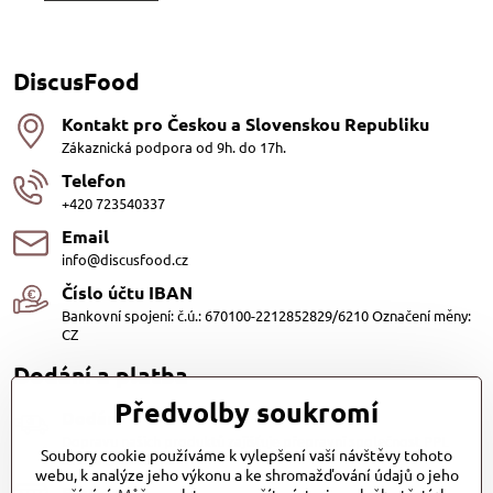
DiscusFood
Kontakt pro Českou a Slovenskou Republiku
Zákaznická podpora od 9h. do 17h.
Telefon
+420 723540337
Email
info@discusfood.cz
Číslo účtu IBAN
Bankovní spojení: č.ú.: 670100-2212852829/6210 Označení měny:
CZ
Dodání a platba
Předvolby soukromí
Dodání
Dopravu našich produktů zajišťuje přepravní společnost PPL
Soubory cookie používáme k vylepšení vaší návštěvy tohoto
s.r.o. a Zásilkovna
webu, k analýze jeho výkonu a ke shromažďování údajů o jeho
Platby