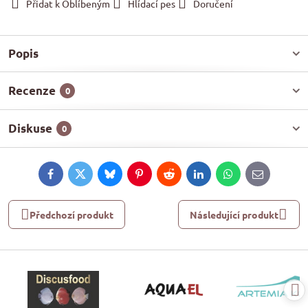
Přidat k Oblíbeným
Hlídací pes
Doručení
Popis
Recenze
0
Diskuse
0
Facebook
Twitter
Bluesky
Pinterest
Reddit
LinkedIn
WhatsApp
E-
mail
Předchozí produkt
Následující produkt