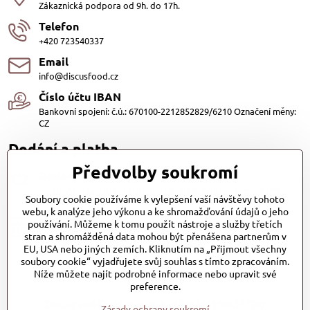
Zákaznická podpora od 9h. do 17h.
Telefon
+420 723540337
Email
info@discusfood.cz
Číslo účtu IBAN
Bankovní spojení: č.ú.: 670100-2212852829/6210 Označení měny:
CZ
Dodání a platba
Předvolby soukromí
Dodání
Dopravu našich produktů zajišťuje přepravní společnost PPL
Soubory cookie používáme k vylepšení vaší návštěvy tohoto
s.r.o. a Zásilkovna
webu, k analýze jeho výkonu a ke shromažďování údajů o jeho
Platby
používání. Můžeme k tomu použít nástroje a služby třetích
stran a shromážděná data mohou být přenášena partnerům v
Dobírkou (25,- Kč)
EU, USA nebo jiných zemích. Kliknutím na „Přijmout všechny
Bankovním převodem (zdarma)
soubory cookie“ vyjadřujete svůj souhlas s tímto zpracováním.
Platba kartou (Zdarma)PayPal (Zdarma)
Při převzetí hotově nebo kartou (Zdarma)
Níže můžete najít podrobné informace nebo upravit své
preference.
DiscusFood-Česká-Republika-1025231930837700/
Zásady ochrany soukromí