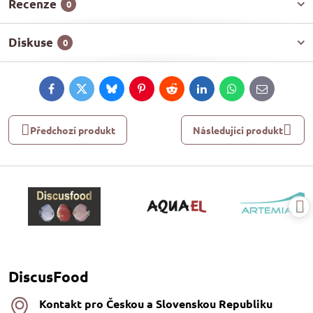
Recenze
0
Diskuse
0
Facebook
Twitter
Bluesky
Pinterest
Reddit
LinkedIn
WhatsApp
E-
mail
Předchozí produkt
Následující produkt
DiscusFood
Kontakt pro Českou a Slovenskou Republiku