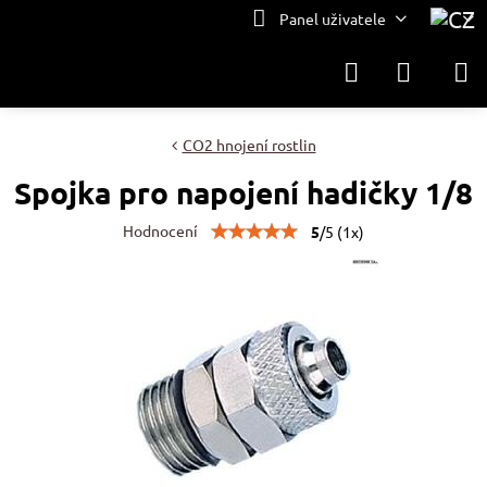
Panel uživatele
CO2 hnojení rostlin
Spojka pro napojení hadičky 1/8
Hodnocení
5
/
5
(
1
x)