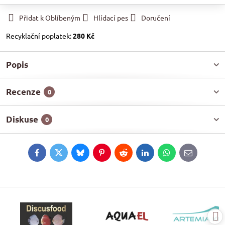
Přidat k Oblíbeným
Hlídací pes
Doručení
Recyklační poplatek:
280 Kč
Popis
Recenze
0
Diskuse
0
Facebook
Twitter
Bluesky
Pinterest
Reddit
LinkedIn
WhatsApp
E-
mail