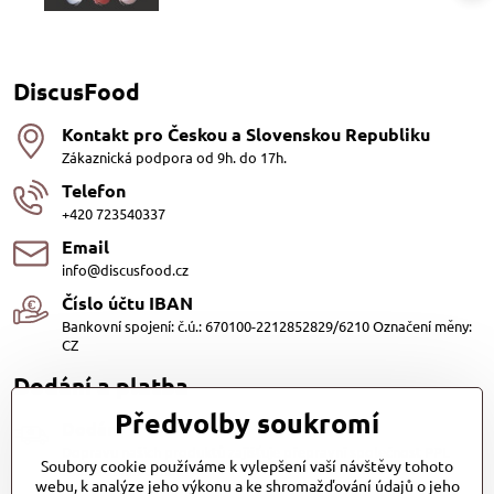
DiscusFood
Kontakt pro Českou a Slovenskou Republiku
Zákaznická podpora od 9h. do 17h.
Telefon
+420 723540337
Email
info@discusfood.cz
Číslo účtu IBAN
Bankovní spojení: č.ú.: 670100-2212852829/6210 Označení měny:
CZ
Dodání a platba
Předvolby soukromí
Dodání
Dopravu našich produktů zajišťuje přepravní společnost PPL
Soubory cookie používáme k vylepšení vaší návštěvy tohoto
s.r.o. a Zásilkovna
webu, k analýze jeho výkonu a ke shromažďování údajů o jeho