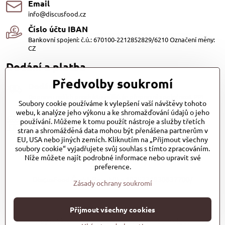
Email
info@discusfood.cz
Číslo účtu IBAN
Bankovní spojení: č.ú.: 670100-2212852829/6210 Označení měny:
CZ
Dodání a platba
Předvolby soukromí
Dodání
Dopravu našich produktů zajišťuje přepravní společnost PPL
Soubory cookie používáme k vylepšení vaší návštěvy tohoto
s.r.o. a Zásilkovna
webu, k analýze jeho výkonu a ke shromažďování údajů o jeho
Platby
používání. Můžeme k tomu použít nástroje a služby třetích
stran a shromážděná data mohou být přenášena partnerům v
Dobírkou (25,- Kč)
EU, USA nebo jiných zemích. Kliknutím na „Přijmout všechny
Bankovním převodem (zdarma)
soubory cookie“ vyjadřujete svůj souhlas s tímto zpracováním.
Platba kartou (Zdarma)PayPal (Zdarma)
Při převzetí hotově nebo kartou (Zdarma)
Níže můžete najít podrobné informace nebo upravit své
preference.
DiscusFood-Česká-Republika-1025231930837700/
Zásady ochrany soukromí
Přijmout všechny cookies
©
2026
Copyright
Předvolby soukromí
Zásady ochrany soukromí
Stav objednávky