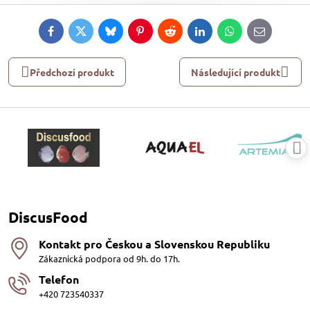
Facebook
Twitter
Bluesky
Pinterest
Reddit
LinkedIn
WhatsApp
E-
mail
Předchozí produkt
Následující produkt
DiscusFood
Kontakt pro Českou a Slovenskou Republiku
Zákaznická podpora od 9h. do 17h.
Telefon
+420 723540337