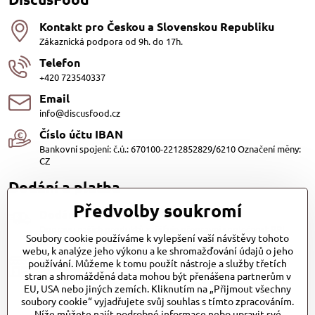
Kontakt pro Českou a Slovenskou Republiku
Zákaznická podpora od 9h. do 17h.
Telefon
+420 723540337
Email
info@discusfood.cz
Číslo účtu IBAN
Bankovní spojení: č.ú.: 670100-2212852829/6210 Označení měny:
CZ
Dodání a platba
Předvolby soukromí
Dodání
Dopravu našich produktů zajišťuje přepravní společnost PPL
Soubory cookie používáme k vylepšení vaší návštěvy tohoto
s.r.o. a Zásilkovna
webu, k analýze jeho výkonu a ke shromažďování údajů o jeho
Platby
používání. Můžeme k tomu použít nástroje a služby třetích
stran a shromážděná data mohou být přenášena partnerům v
Dobírkou (25,- Kč)
EU, USA nebo jiných zemích. Kliknutím na „Přijmout všechny
Bankovním převodem (zdarma)
soubory cookie“ vyjadřujete svůj souhlas s tímto zpracováním.
Platba kartou (Zdarma)PayPal (Zdarma)
Při převzetí hotově nebo kartou (Zdarma)
Níže můžete najít podrobné informace nebo upravit své