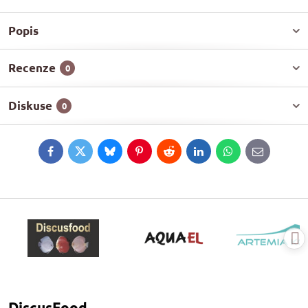
Popis
Recenze
0
Diskuse
0
Facebook
Twitter
Bluesky
Pinterest
Reddit
LinkedIn
WhatsApp
E-
mail
DiscusFood