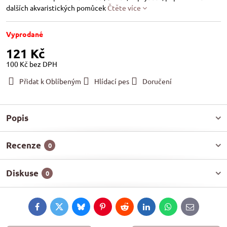
dalších akvaristických pomůcek
Čtěte více
Vyprodané
121 Kč
100 Kč
bez DPH
Přidat k Oblíbeným
Hlídací pes
Doručení
Popis
Recenze
0
Diskuse
0
Facebook
Twitter
Bluesky
Pinterest
Reddit
LinkedIn
WhatsApp
E-
mail