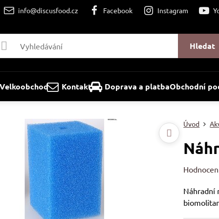
info@discusfood.cz
Facebook
Instagram
Y
Hledat
Velkoobchod
Kontakt
Doprava a platba
Obchodní po
Úvod
Akv
Náhr
Hodnocen
Náhradní m
biomolita