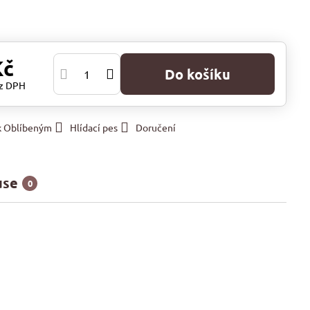
Kč
Do košíku
z DPH
 k Oblíbeným
Hlídací pes
Doručení
use
0