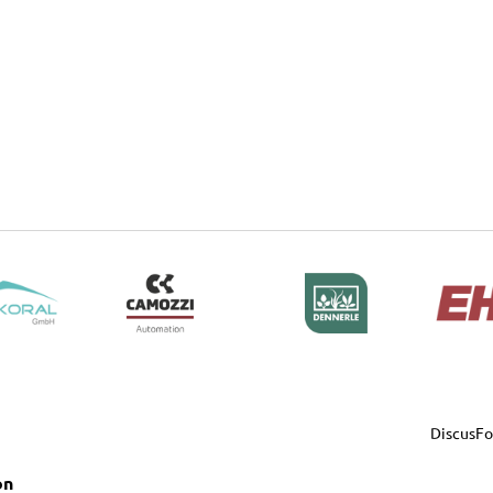
DiscusF
on