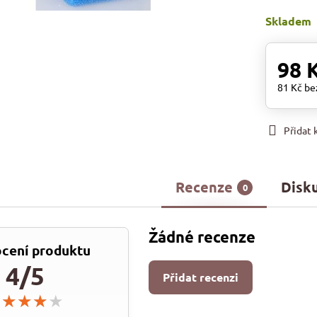
Skladem
98 
81 Kč
be
Přidat
Recenze
Disk
0
Žádné recenze
cení produktu
4/5
Přidat recenzi
★★★★★
★★★★★
★★★★★