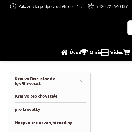
Zákaznická podpora od 9h. do 17h.
+420 723540337
Úvod
O nás
Video
Krmiva Discusfood a
lyofilizované
Krmivo pro chovatele
pro krevetky
Hnojivo pro akvarijní rostliny