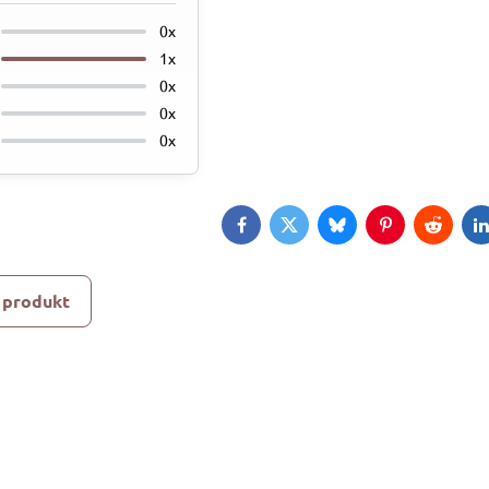
0x
1x
0x
0x
0x
Facebook
Twitter
Bluesky
Pinterest
Reddit
L
 produkt