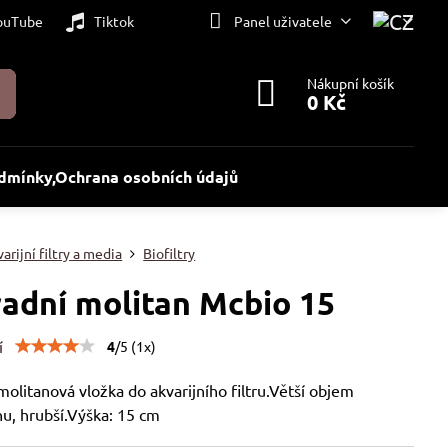
ouTube
Tiktok
Panel uživatele
Nákupní košík
0 Kč
dmínky,Ochrana osobních údajů
arijní filtry a media
Biofiltry
adní molitan Mcbio 15
í
4
/
5
(
1
x)
olitanová vložka do akvarijního filtru.Větší objem
nu, hrubší.Výška: 15 cm