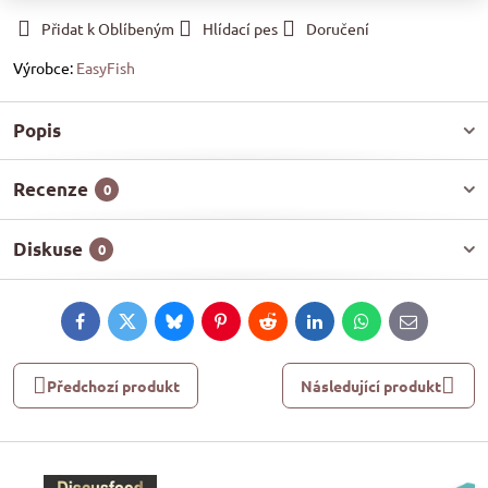
Přidat k Oblíbeným
Hlídací pes
Doručení
Výrobce:
EasyFish
Popis
Recenze
0
Diskuse
0
Facebook
Twitter
Bluesky
Pinterest
Reddit
LinkedIn
WhatsApp
E-
mail
Předchozí produkt
Následující produkt