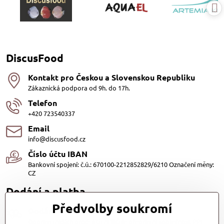
DiscusFood
Kontakt pro Českou a Slovenskou Republiku
Zákaznická podpora od 9h. do 17h.
Telefon
+420 723540337
Email
info@discusfood.cz
Číslo účtu IBAN
Bankovní spojení: č.ú.: 670100-2212852829/6210 Označení měny:
CZ
Dodání a platba
Předvolby soukromí
Dodání
Dopravu našich produktů zajišťuje přepravní společnost PPL