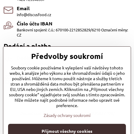
Email
info@discusfood.cz
Číslo účtu IBAN
Bankovní spojení: č.ú.: 670100-2212852829/6210 Označení měny:
CZ
Dodání a platba
Předvolby soukromí
Dodání
Dopravu našich produktů zajišťuje přepravní společnost PPL
Soubory cookie používáme k vylepšení vaší návštěvy tohoto
s.r.o. a Zásilkovna
webu, k analýze jeho výkonu a ke shromažďování údajů o jeho
Platby
používání. Můžeme k tomu použít nástroje a služby třetích
stran a shromážděná data mohou být přenášena partnerům v
Dobírkou (25,- Kč)
EU, USA nebo jiných zemích. Kliknutím na „Přijmout všechny
Bankovním převodem (zdarma)
soubory cookie“ vyjadřujete svůj souhlas s tímto zpracováním.
Platba kartou (Zdarma)PayPal (Zdarma)
Při převzetí hotově nebo kartou (Zdarma)
Níže můžete najít podrobné informace nebo upravit své
preference.
DiscusFood-Česká-Republika-1025231930837700/
Zásady ochrany soukromí
Přijmout všechny cookies
©
2026
Copyright