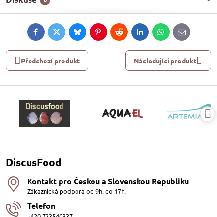
Facebook
Twitter
Bluesky
Pinterest
Reddit
LinkedIn
WhatsApp
E-
mail
Předchozí produkt
Následující produkt
DiscusFood
Kontakt pro Českou a Slovenskou Republiku
Zákaznická podpora od 9h. do 17h.
Telefon
+420 723540337