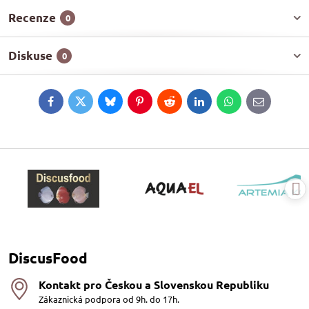
Recenze
0
Diskuse
0
Facebook
Twitter
Bluesky
Pinterest
Reddit
LinkedIn
WhatsApp
E-
mail
DiscusFood
Kontakt pro Českou a Slovenskou Republiku
Zákaznická podpora od 9h. do 17h.