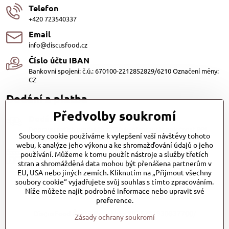
Telefon
+420 723540337
Email
info@discusfood.cz
Číslo účtu IBAN
Bankovní spojení: č.ú.: 670100-2212852829/6210 Označení měny:
CZ
Dodání a platba
Předvolby soukromí
Dodání
Dopravu našich produktů zajišťuje přepravní společnost PPL
Soubory cookie používáme k vylepšení vaší návštěvy tohoto
s.r.o. a Zásilkovna
webu, k analýze jeho výkonu a ke shromažďování údajů o jeho
Platby
používání. Můžeme k tomu použít nástroje a služby třetích
stran a shromážděná data mohou být přenášena partnerům v
Dobírkou (25,- Kč)
EU, USA nebo jiných zemích. Kliknutím na „Přijmout všechny
Bankovním převodem (zdarma)
soubory cookie“ vyjadřujete svůj souhlas s tímto zpracováním.
Platba kartou (Zdarma)PayPal (Zdarma)
Při převzetí hotově nebo kartou (Zdarma)
Níže můžete najít podrobné informace nebo upravit své
preference.
DiscusFood-Česká-Republika-1025231930837700/
Zásady ochrany soukromí