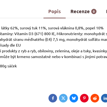
Popis
Recenze
0
 látky 62%, surový tuk 11%, surová vláknina 0,8%, popel 10%
Vitamíny: Vitamín D3 (671) 800 IE, Mikronutrienty: monohydrát
ahydrát síranu měďnatého (E4) 7,5 mg, monohydrát sulfátu man
řísady dle EU
í produkty z ryb a ryb, obiloviny, zelenina, oleje a tuky, kvasinky
 může být krmeno samostatně nebo v kombinaci s jinými potrav
: 80g sáček
Facebook
Twitter
Bluesky
Pinterest
Reddit
L