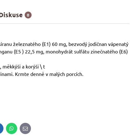
Diskuse
0
 síranu železnatého (E1) 60 mg, bezvodý jodičnan vápenatý
ganu (E5 ) 22,5 mg, monohydrát sulfátu zinečnatého (E6)
, měkkýši a korýši \ t
inami. Krmte denně v malých porcích.
inkedIn
WhatsApp
E-
mail