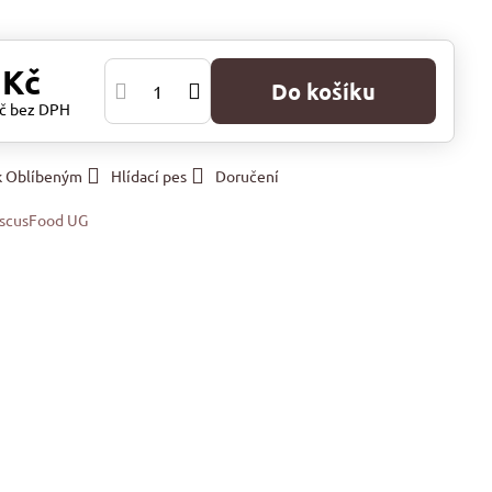
 Kč
Do košíku
Kč
bez DPH
 k Oblíbeným
Hlídací pes
Doručení
scusFood UG