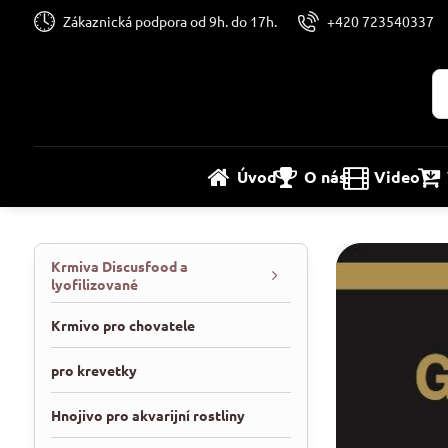
Zákaznická podpora od 9h. do 17h.
+420 723540337
Úvod
O nás
Video
Krmiva Discusfood a
lyofilizované
Krmivo pro chovatele
pro krevetky
Hnojivo pro akvarijní rostliny