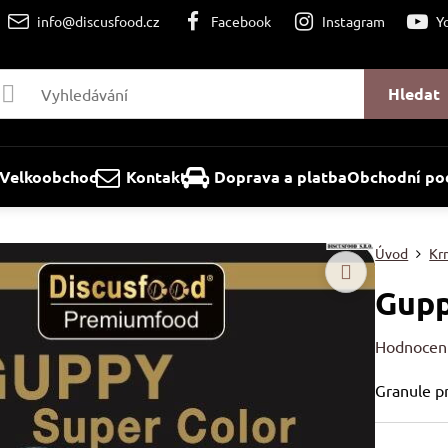
info@discusfood.cz
Facebook
Instagram
Y
Hledat
Velkoobchod
Kontakt
Doprava a platba
Obchodní po
Úvod
Kr
Gupp
Hodnocen
Granule p