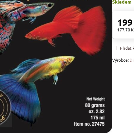
Skladem
199
177,70 
Přidat
Výrobce:
Di