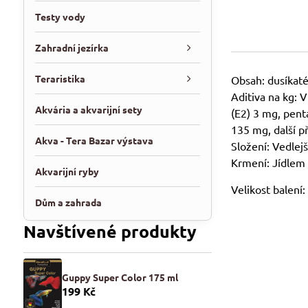
Testy vody
Zahradní jezírka
Teraristika
Obsah: dusíkaté
Aditiva na kg: 
Akvária a akvarijní sety
(E2) 3 mg, pent
135 mg, další p
Akva - Tera Bazar výstava
Složení: Vedlejš
Krmení: Jídlem
Akvarijní ryby
Velikost balení
Dům a zahrada
Navštívené produkty
Guppy Super Color 175 ml
199 Kč