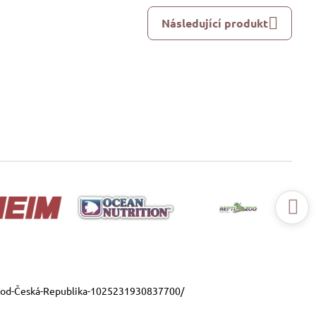
Následující produkt
ood-Česká-Republika-1025231930837700/