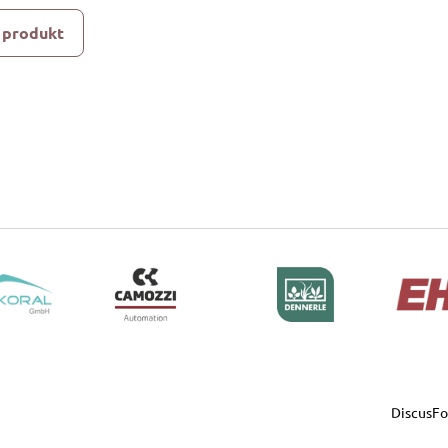
 produkt
DiscusF