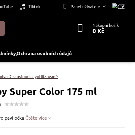
ouTube
Tiktok
Panel uživatele
Nákupní košík
0 Kč
dmínky,Ochrana osobních údajů
miva Discusfood a lyofilizované
y Super Color 175 ml
í
ro paví očka
Čtěte více