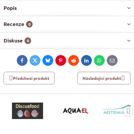
Popis
Recenze
0
Diskuse
0
Facebook
Twitter
Bluesky
Pinterest
Reddit
LinkedIn
WhatsApp
E-
mail
Předchozí produkt
Následující produkt