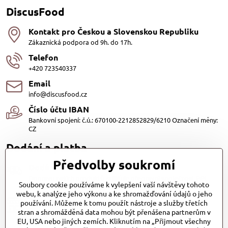
DiscusFood
Kontakt pro Českou a Slovenskou Republiku
Zákaznická podpora od 9h. do 17h.
Telefon
+420 723540337
Email
info@discusfood.cz
Číslo účtu IBAN
Bankovní spojení: č.ú.: 670100-2212852829/6210 Označení měny:
CZ
Dodání a platba
Předvolby soukromí
Dodání
Dopravu našich produktů zajišťuje přepravní společnost PPL
Soubory cookie používáme k vylepšení vaší návštěvy tohoto
s.r.o. a Zásilkovna
webu, k analýze jeho výkonu a ke shromažďování údajů o jeho
Platby
používání. Můžeme k tomu použít nástroje a služby třetích
stran a shromážděná data mohou být přenášena partnerům v
Dobírkou (25,- Kč)
EU, USA nebo jiných zemích. Kliknutím na „Přijmout všechny
Bankovním převodem (zdarma)