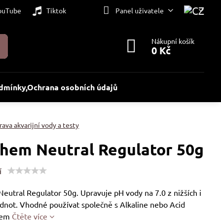
ouTube
Tiktok
Panel uživatele
Nákupní košík
0 Kč
dmínky,Ochrana osobních údajů
ava akvarijní vody a testy
hem Neutral Regulator 50g
í
eutral Regulator 50g. Upravuje pH vody na 7.0 z nižších i
odnot. Vhodné používat společně s Alkaline nebo Acid
rem
Čtěte více