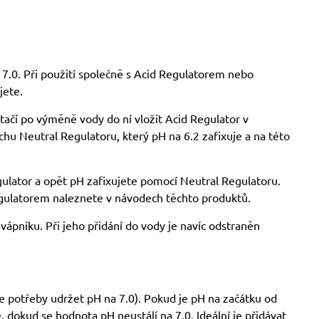
H 7.0. Při použití společně s Acid Regulatorem nebo
jete.
tačí po výměně vody do ní vložit Acid Regulator v
hu Neutral Regulatoru, který pH na 6.2 zafixuje a na této
gulator a opět pH zafixujete pomocí Neutral Regulatoru.
egulatorem naleznete v návodech těchto produktů.
vápníku. Při jeho přidání do vody je navíc odstraněn
le potřeby udržet pH na 7.0). Pokud je pH na začátku od
 dokud se hodnota pH neustálí na 7.0. Ideální je přidávat