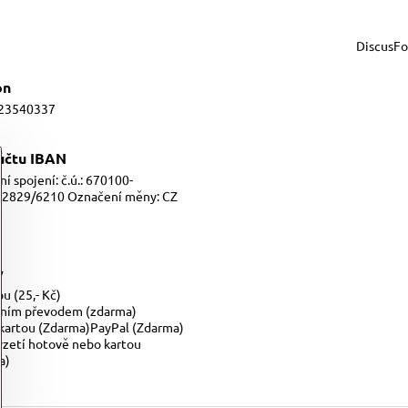
DiscusF
on
23540337
 účtu IBAN
í spojení: č.ú.: 670100-
2829/6210 Označení měny: CZ
y
u (25,- Kč)
ním převodem (zdarma)
 kartou (Zdarma)PayPal (Zdarma)
vzetí hotově nebo kartou
a)