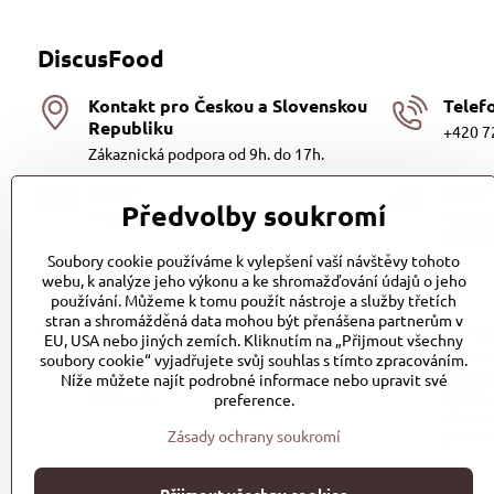
DiscusFood
Kontakt pro Českou a Slovenskou
Telef
Republiku
+420 7
Zákaznická podpora od 9h. do 17h.
Email
Číslo
Předvolby soukromí
info@discusfood.cz
Bankovn
221285
Soubory cookie používáme k vylepšení vaší návštěvy tohoto
Dodání a platba
webu, k analýze jeho výkonu a ke shromažďování údajů o jeho
používání. Můžeme k tomu použít nástroje a služby třetích
stran a shromážděná data mohou být přenášena partnerům v
Dodání
Platb
EU, USA nebo jiných zemích. Kliknutím na „Přijmout všechny
Dopravu našich produktů zajišťuje
Dobírko
soubory cookie“ vyjadřujete svůj souhlas s tímto zpracováním.
přepravní společnost PPL s.r.o. a
Bankov
Níže můžete najít podrobné informace nebo upravit své
Zásilkovna
Platba
preference.
Při pře
Zásady ochrany soukromí
(Zdarm