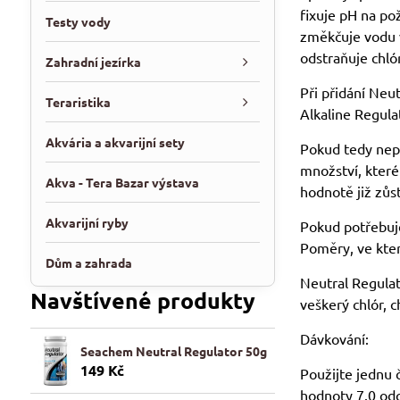
fixuje pH na po
Testy vody
změkčuje vodu 
odstraňuje chló
Zahradní jezírka
Při přidání Neu
Teraristika
Alkaline Regula
Akvária a akvarijní sety
Pokud tedy nepo
množství, které
Akva - Tera Bazar výstava
hodnotě již zůs
Akvarijní ryby
Pokud potřebuje
Poměry, ve kter
Dům a zahrada
Neutral Regulat
Navštívené produkty
veškerý chlór, 
Dávkování:
Seachem Neutral Regulator 50g
149 Kč
Použijte jednu 
hodnoty 7.0 odc