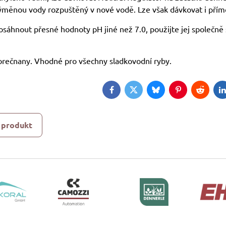
výměnou vody rozpuštěný v nové vodě. Lze však dávkovat i přím
sáhnout přesné hodnoty pH jiné než 7.0, použijte jej společně
orečnany. Vhodné pro všechny sladkovodní ryby.
Facebook
Twitter
Bluesky
Pinterest
Reddit
L
 produkt