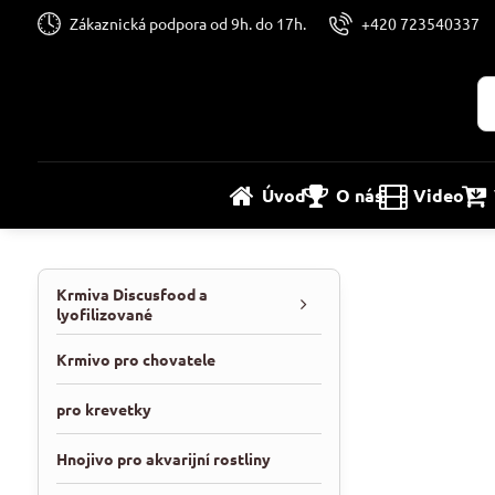
Zákaznická podpora od 9h. do 17h.
+420 723540337
Úvod
O nás
Video
Krmiva Discusfood a
lyofilizované
Krmivo pro chovatele
pro krevetky
Hnojivo pro akvarijní rostliny