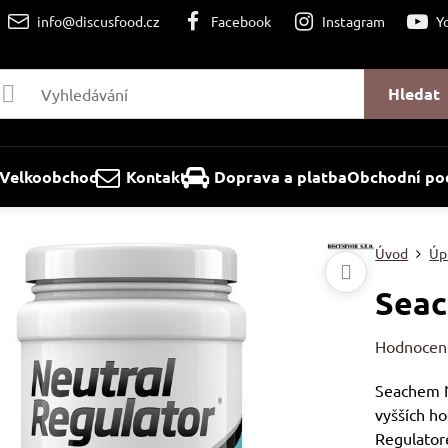
info@discusfood.cz
Facebook
Instagram
Y
Hledat
Velkoobchod
Kontakt
Doprava a platba
Obchodní po
Úvod
Úpr
Seac
Hodnocen
Seachem N
vyšších h
Regulato