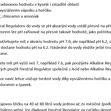
žadovanou hodnotu v kyselé i zásadité oblasti
vysrážením vápníku a hořčíku
r, chloramin a amoniak
tral Regulatoru do vody se pH akvarijní vody ustálí přesně na p
torem lze pH zafixovat na přesně takové hodnotě, jako potřebu
třebujete mít v akváriu hodnotu pH 7.0, ale například pH 6.2, s
 dostane hodnotu pH na 6.2. Následně do vody vložíte ještě troc
tane.
te mít pH vyšší než 7, například 7.6, pak použijete Alkaline Re
ých použít Neutral Regulator společně s Acid nebo Alkaline R
or navíc lehce snižuje tvrdost vody díky vysráženému hořčíku a 
chloramin a čpavek.
čajovou lžičku na 40 až 80 litrů vody jednou až 2x měsíčně (pod
hýleno velmi, lze dávkovat Neutral Regulator na začátku denně,