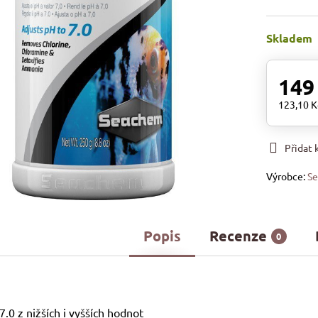
Skladem
149
123,10 
Přidat
Výrobce:
S
Popis
Recenze
0
.0 z nižších i vyšších hodnot