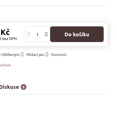
 Kč
Do košíku
Kč
bez DPH
 k Oblíbeným
Hlídací pes
Doručení
eachem
Diskuse
0