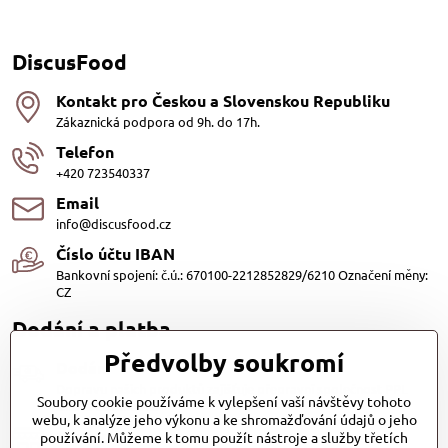
DiscusFood
Kontakt pro Českou a Slovenskou Republiku
Zákaznická podpora od 9h. do 17h.
Telefon
+420 723540337
Email
info@discusfood.cz
Číslo účtu IBAN
Bankovní spojení: č.ú.: 670100-2212852829/6210 Označení měny:
CZ
Dodání a platba
Předvolby soukromí
Dodání
Dopravu našich produktů zajišťuje přepravní společnost PPL
Soubory cookie používáme k vylepšení vaší návštěvy tohoto
s.r.o. a Zásilkovna
webu, k analýze jeho výkonu a ke shromažďování údajů o jeho
Platby
používání. Můžeme k tomu použít nástroje a služby třetích