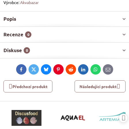
Výrobce:
Akvabazar
Popis
Recenze
0
Diskuse
0
Facebook
Twitter
Bluesky
Pinterest
Reddit
LinkedIn
WhatsApp
E-
mail
Předchozí produkt
Následující produkt