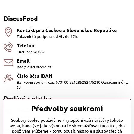
DiscusFood
Kontakt pro Českou a Slovenskou Republiku
Zákaznická podpora od 9h. do 17h.
Telefon
+420 723540337
Email
info@discusfood.cz
Číslo účtu IBAN
Bankovní spojení: č.ú.: 670100-2212852829/6210 Označení měny:
CZ
Dodání a platba
Předvolby soukromí
Dodání
Dopravu našich produktů zajišťuje přepravní společnost PPL
Soubory cookie používáme k vylepšení vaší návštěvy tohoto
s.r.o. a Zásilkovna
webu, k analýze jeho výkonu a ke shromažďování údajů o jeho
Platby
používání. Můžeme k tomu použít nástroje a služby třetích