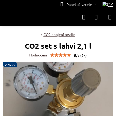
Panel uživatele
CO2 hnojení rostlin
CO2 set s lahví 2,1 l
Hodnocení
5
/
5
(
6
x)
AKCIA