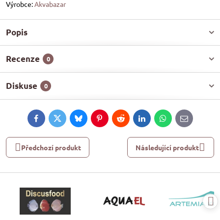
Výrobce:
Akvabazar
Popis
Recenze
0
Diskuse
0
Facebook
Twitter
Bluesky
Pinterest
Reddit
LinkedIn
WhatsApp
E-
mail
Předchozí produkt
Následující produkt