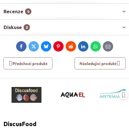
Recenze
0
Diskuse
0
Facebook
Twitter
Bluesky
Pinterest
Reddit
LinkedIn
WhatsApp
E-
mail
Předchozí produkt
Následující produkt
DiscusFood