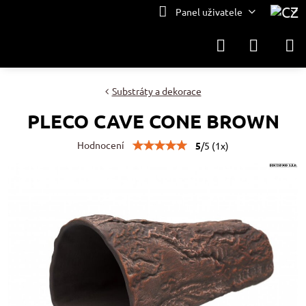
Panel uživatele
Substráty a dekorace
PLECO CAVE CONE BROWN
Hodnocení
5
/
5
(
1
x)