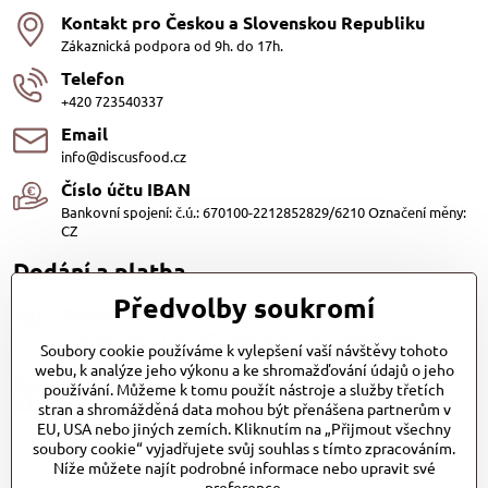
Kontakt pro Českou a Slovenskou Republiku
Zákaznická podpora od 9h. do 17h.
Telefon
+420 723540337
Email
info@discusfood.cz
Číslo účtu IBAN
Bankovní spojení: č.ú.: 670100-2212852829/6210 Označení měny:
CZ
Dodání a platba
Předvolby soukromí
Dodání
Dopravu našich produktů zajišťuje přepravní společnost PPL
Soubory cookie používáme k vylepšení vaší návštěvy tohoto
s.r.o. a Zásilkovna
webu, k analýze jeho výkonu a ke shromažďování údajů o jeho
Platby
používání. Můžeme k tomu použít nástroje a služby třetích
stran a shromážděná data mohou být přenášena partnerům v
Dobírkou (25,- Kč)
EU, USA nebo jiných zemích. Kliknutím na „Přijmout všechny
Bankovním převodem (zdarma)
soubory cookie“ vyjadřujete svůj souhlas s tímto zpracováním.
Platba kartou (Zdarma)PayPal (Zdarma)
Při převzetí hotově nebo kartou (Zdarma)
Níže můžete najít podrobné informace nebo upravit své
preference.